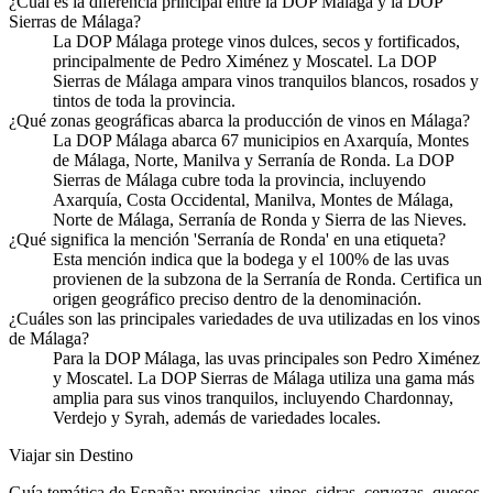
¿Cuál es la diferencia principal entre la DOP Málaga y la DOP
Sierras de Málaga?
La DOP Málaga protege vinos dulces, secos y fortificados,
principalmente de Pedro Ximénez y Moscatel. La DOP
Sierras de Málaga ampara vinos tranquilos blancos, rosados y
tintos de toda la provincia.
¿Qué zonas geográficas abarca la producción de vinos en Málaga?
La DOP Málaga abarca 67 municipios en Axarquía, Montes
de Málaga, Norte, Manilva y Serranía de Ronda. La DOP
Sierras de Málaga cubre toda la provincia, incluyendo
Axarquía, Costa Occidental, Manilva, Montes de Málaga,
Norte de Málaga, Serranía de Ronda y Sierra de las Nieves.
¿Qué significa la mención 'Serranía de Ronda' en una etiqueta?
Esta mención indica que la bodega y el 100% de las uvas
provienen de la subzona de la Serranía de Ronda. Certifica un
origen geográfico preciso dentro de la denominación.
¿Cuáles son las principales variedades de uva utilizadas en los vinos
de Málaga?
Para la DOP Málaga, las uvas principales son Pedro Ximénez
y Moscatel. La DOP Sierras de Málaga utiliza una gama más
amplia para sus vinos tranquilos, incluyendo Chardonnay,
Verdejo y Syrah, además de variedades locales.
Viajar sin Destino
Guía temática de España: provincias, vinos, sidras, cervezas, quesos,