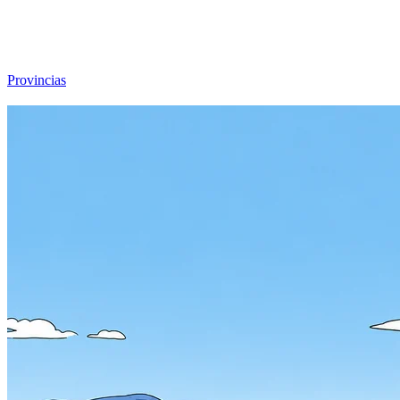
Viajar sin Destino
Destinos
Temas
▾
Archivo
Sobre
Provincias
☰