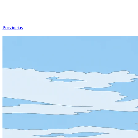
Viajar sin Destino
Destinos
Temas
▾
Archivo
Sobre
Provincias
☰