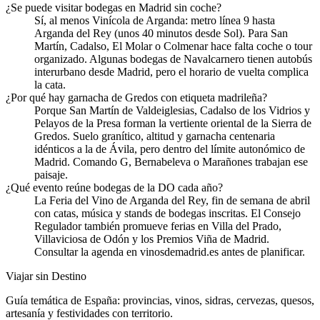
¿Se puede visitar bodegas en Madrid sin coche?
Sí, al menos Vinícola de Arganda: metro línea 9 hasta
Arganda del Rey (unos 40 minutos desde Sol). Para San
Martín, Cadalso, El Molar o Colmenar hace falta coche o tour
organizado. Algunas bodegas de Navalcarnero tienen autobús
interurbano desde Madrid, pero el horario de vuelta complica
la cata.
¿Por qué hay garnacha de Gredos con etiqueta madrileña?
Porque San Martín de Valdeiglesias, Cadalso de los Vidrios y
Pelayos de la Presa forman la vertiente oriental de la Sierra de
Gredos. Suelo granítico, altitud y garnacha centenaria
idénticos a la de Ávila, pero dentro del límite autonómico de
Madrid. Comando G, Bernabeleva o Marañones trabajan ese
paisaje.
¿Qué evento reúne bodegas de la DO cada año?
La Feria del Vino de Arganda del Rey, fin de semana de abril
con catas, música y stands de bodegas inscritas. El Consejo
Regulador también promueve ferias en Villa del Prado,
Villaviciosa de Odón y los Premios Viña de Madrid.
Consultar la agenda en vinosdemadrid.es antes de planificar.
Viajar sin Destino
Guía temática de España: provincias, vinos, sidras, cervezas, quesos,
artesanía y festividades con territorio.