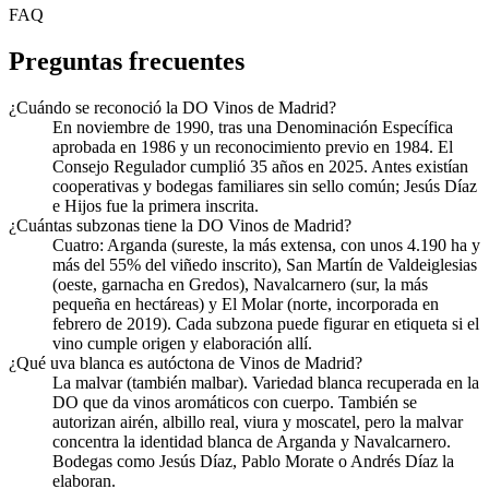
FAQ
Preguntas frecuentes
¿Cuándo se reconoció la DO Vinos de Madrid?
En noviembre de 1990, tras una Denominación Específica
aprobada en 1986 y un reconocimiento previo en 1984. El
Consejo Regulador cumplió 35 años en 2025. Antes existían
cooperativas y bodegas familiares sin sello común; Jesús Díaz
e Hijos fue la primera inscrita.
¿Cuántas subzonas tiene la DO Vinos de Madrid?
Cuatro: Arganda (sureste, la más extensa, con unos 4.190 ha y
más del 55% del viñedo inscrito), San Martín de Valdeiglesias
(oeste, garnacha en Gredos), Navalcarnero (sur, la más
pequeña en hectáreas) y El Molar (norte, incorporada en
febrero de 2019). Cada subzona puede figurar en etiqueta si el
vino cumple origen y elaboración allí.
¿Qué uva blanca es autóctona de Vinos de Madrid?
La malvar (también malbar). Variedad blanca recuperada en la
DO que da vinos aromáticos con cuerpo. También se
autorizan airén, albillo real, viura y moscatel, pero la malvar
concentra la identidad blanca de Arganda y Navalcarnero.
Bodegas como Jesús Díaz, Pablo Morate o Andrés Díaz la
elaboran.