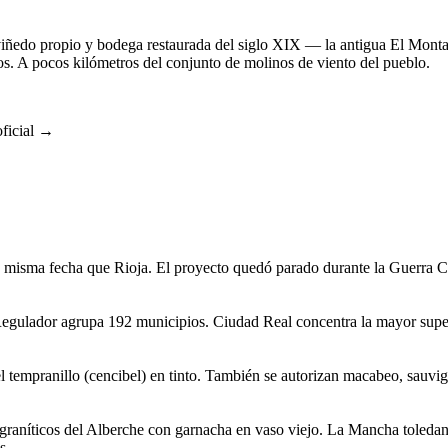
iñedo propio y bodega restaurada del siglo XIX — la antigua El Monta
iños. A pocos kilómetros del conjunto de molinos de viento del pueblo.
ficial →
misma fecha que Rioja. El proyecto quedó parado durante la Guerra Civ
egulador agrupa 192 municipios. Ciudad Real concentra la mayor superf
tempranillo (cencibel) en tinto. También se autorizan macabeo, sauvign
 graníticos del Alberche con garnacha en vaso viejo. La Mancha toled
s.