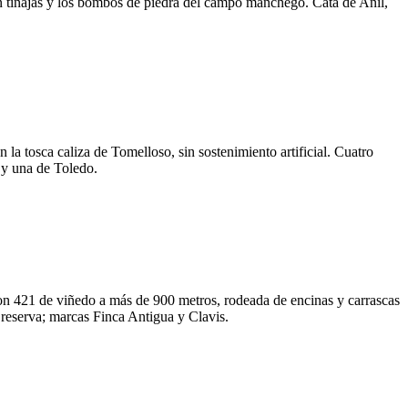
en tinajas y los bombos de piedra del campo manchego. Cata de Añil,
a tosca caliza de Tomelloso, sin sostenimiento artificial. Cuatro
 y una de Toledo.
n 421 de viñedo a más de 900 metros, rodeada de encinas y carrascas
n reserva; marcas Finca Antigua y Clavis.