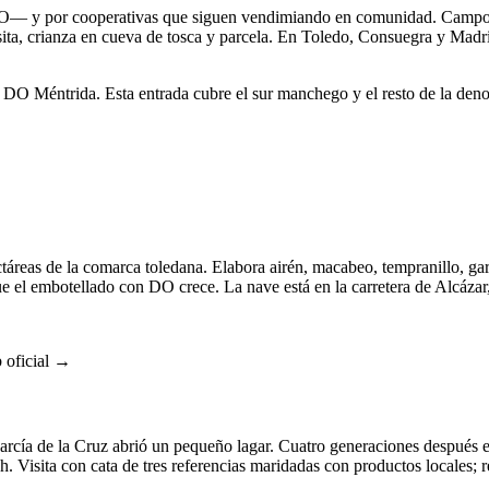
a DO— y por cooperativas que siguen vendimiando en comunidad. Campo
ta, crianza en cueva de tosca y parcela. En Toledo, Consuegra y Madr
s la DO Méntrida. Esta entrada cubre el sur manchego y el resto de la de
reas de la comarca toledana. Elabora airén, macabeo, tempranillo, gar
e el embotellado con DO crece. La nave está en la carretera de Alcázar, 
 oficial →
cía de la Cruz abrió un pequeño lagar. Cuatro generaciones después e
h. Visita con cata de tres referencias maridadas con productos locales; r