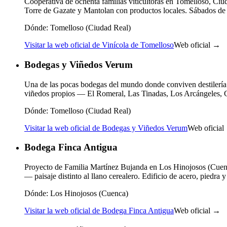
Cooperativa de ochenta familias viticultoras en Tomelloso, Ciu
Torre de Gazate y Mantolan con productos locales. Sábados de 1
Dónde:
Tomelloso (Ciudad Real)
Visitar la web oficial de Vinícola de Tomelloso
Web oficial →
Bodegas y Viñedos Verum
Una de las pocas bodegas del mundo donde conviven destilería y
viñedos propios — El Romeral, Las Tinadas, Los Arcángeles, 
Dónde:
Tomelloso (Ciudad Real)
Visitar la web oficial de Bodegas y Viñedos Verum
Web oficial
Bodega Finca Antigua
Proyecto de Familia Martínez Bujanda en Los Hinojosos (Cuenc
— paisaje distinto al llano cerealero. Edificio de acero, piedra
Dónde:
Los Hinojosos (Cuenca)
Visitar la web oficial de Bodega Finca Antigua
Web oficial →