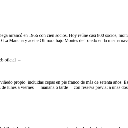
ega arrancó en 1966 con cien socios. Hoy reúne casi 800 socios, moltu
DO La Mancha y aceite Olimora bajo Montes de Toledo en la misma nave.
b oficial →
iñedo propio, incluidas cepas en pie franco de más de setenta años. E
s de lunes a viernes — mañana o tarde— con reserva previa; a unas dos
→