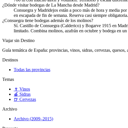
¿Dónde visitar bodegas de La Mancha desde Madrid?
Consuegra y Madridejos están a poco más de hora y media por 
en escapada de fin de semana. Reserva casi siempre obligatoria
¿Consuegra tiene bodegas además de los molinos?
Sí. Castillo de Consuegra (Calderico) y Bogarve 1915 en Madri
limitado. Combina molinos, azafrán en octubre y bodega en un 
Viajar sin Destino
Guía temática de España: provincias, vinos, sidras, cervezas, quesos, ar
Destinos
Todas las provincias
Temas
🍷
Vinos
🍎
Sidras
🍺
Cervezas
Archivo
Archivo (2009–2015)