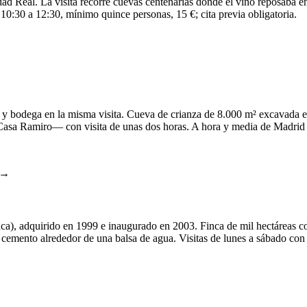
dad Real. La visita recorre cuevas centenarias donde el vino reposaba 
0:30 a 12:30, mínimo quince personas, 15 €; cita previa obligatoria.
 bodega en la misma visita. Cueva de crianza de 8.000 m² excavada en l
Casa Ramiro— con visita de unas dos horas. A hora y media de Madrid
 →
a), adquirido en 1999 e inaugurado en 2003. Finca de mil hectáreas co
 y cemento alrededor de una balsa de agua. Visitas de lunes a sábado co