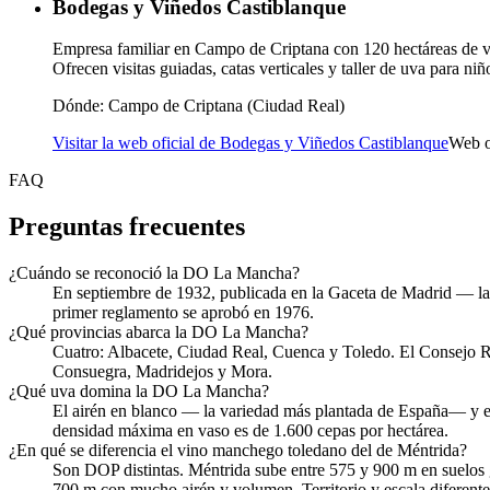
Bodegas y Viñedos Castiblanque
Empresa familiar en Campo de Criptana con 120 hectáreas de v
Ofrecen visitas guiadas, catas verticales y taller de uva para n
Dónde:
Campo de Criptana (Ciudad Real)
Visitar la web oficial de Bodegas y Viñedos Castiblanque
Web o
FAQ
Preguntas frecuentes
¿Cuándo se reconoció la DO La Mancha?
En septiembre de 1932, publicada en la Gaceta de Madrid — la 
primer reglamento se aprobó en 1976.
¿Qué provincias abarca la DO La Mancha?
Cuatro: Albacete, Ciudad Real, Cuenca y Toledo. El Consejo R
Consuegra, Madridejos y Mora.
¿Qué uva domina la DO La Mancha?
El airén en blanco — la variedad más plantada de España— y el 
densidad máxima en vaso es de 1.600 cepas por hectárea.
¿En qué se diferencia el vino manchego toledano del de Méntrida?
Son DOP distintas. Méntrida sube entre 575 y 900 m en suelos
700 m con mucho airén y volumen. Territorio y escala diferente