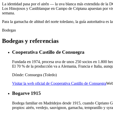
La identidad pasa por el airén — la uva blanca más extendida de l
Los Hinojosos y Castiblanque en Campo de Criptana apuestan por visi
semana.
Para la garnacha de altitud del norte toledano, la guía autoritativa e
Bodegas
Bodegas y referencias
Cooperativa Castillo de Consuegra
Fundada en 1974, procesa uva de unos 250 socios en 1.800 hectá
El 70 % de la producción va a Alemania, Francia e Italia, aunqu
Dónde:
Consuegra (Toledo)
Visitar la web oficial de Cooperativa Castillo de Consuegra
Web
Bogarve 1915
Bodega familiar en Madridejos desde 1915, cuando Cipriano Gar
propios: airén, verdejo, sauvignon, garnacha, tempranillo y syra