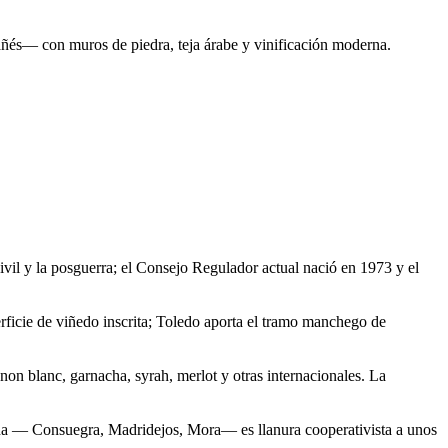
ñés— con muros de piedra, teja árabe y vinificación moderna.
il y la posguerra; el Consejo Regulador actual nació en 1973 y el
icie de viñedo inscrita; Toledo aporta el tramo manchego de
on blanc, garnacha, syrah, merlot y otras internacionales. La
ana — Consuegra, Madridejos, Mora— es llanura cooperativista a unos