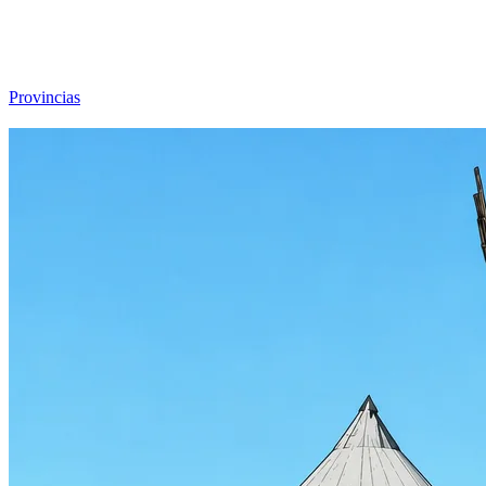
Viajar sin Destino
Destinos
Temas
▾
Archivo
Sobre
Provincias
☰