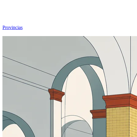
Viajar sin Destino
Destinos
Temas
▾
Archivo
Sobre
Provincias
☰