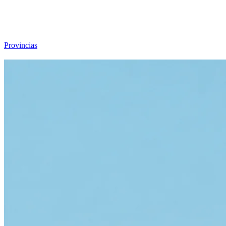
Viajar sin Destino
Destinos
Temas
▾
Archivo
Sobre
Provincias
☰