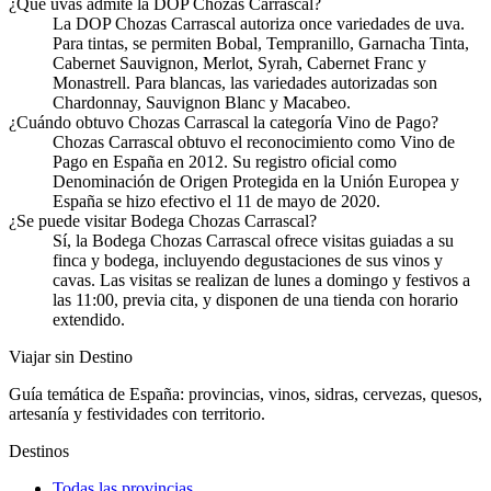
¿Qué uvas admite la DOP Chozas Carrascal?
La DOP Chozas Carrascal autoriza once variedades de uva.
Para tintas, se permiten Bobal, Tempranillo, Garnacha Tinta,
Cabernet Sauvignon, Merlot, Syrah, Cabernet Franc y
Monastrell. Para blancas, las variedades autorizadas son
Chardonnay, Sauvignon Blanc y Macabeo.
¿Cuándo obtuvo Chozas Carrascal la categoría Vino de Pago?
Chozas Carrascal obtuvo el reconocimiento como Vino de
Pago en España en 2012. Su registro oficial como
Denominación de Origen Protegida en la Unión Europea y
España se hizo efectivo el 11 de mayo de 2020.
¿Se puede visitar Bodega Chozas Carrascal?
Sí, la Bodega Chozas Carrascal ofrece visitas guiadas a su
finca y bodega, incluyendo degustaciones de sus vinos y
cavas. Las visitas se realizan de lunes a domingo y festivos a
las 11:00, previa cita, y disponen de una tienda con horario
extendido.
Viajar sin Destino
Guía temática de España: provincias, vinos, sidras, cervezas, quesos,
artesanía y festividades con territorio.
Destinos
Todas las provincias