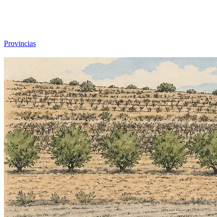
Viajar sin Destino
Destinos
Temas
▾
Archivo
Sobre
Provincias
☰