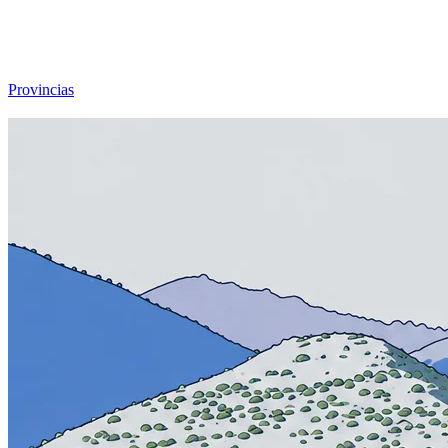
Viajar sin Destino
Destinos
Temas
▾
Archivo
Sobre
Provincias
☰