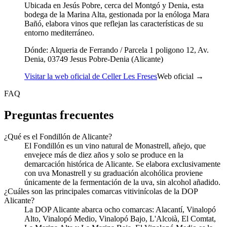
Ubicada en Jesús Pobre, cerca del Montgó y Denia, esta
bodega de la Marina Alta, gestionada por la enóloga Mara
Bañó, elabora vinos que reflejan las características de su
entorno mediterráneo.
Dónde:
Alqueria de Ferrando / Parcela 1 poligono 12, Av.
Denia, 03749 Jesus Pobre-Denia (Alicante)
Visitar la web oficial de Celler Les Freses
Web oficial →
FAQ
Preguntas frecuentes
¿Qué es el Fondillón de Alicante?
El Fondillón es un vino natural de Monastrell, añejo, que
envejece más de diez años y solo se produce en la
demarcación histórica de Alicante. Se elabora exclusivamente
con uva Monastrell y su graduación alcohólica proviene
únicamente de la fermentación de la uva, sin alcohol añadido.
¿Cuáles son las principales comarcas vitivinícolas de la DOP
Alicante?
La DOP Alicante abarca ocho comarcas: Alacantí, Vinalopó
Alto, Vinalopó Medio, Vinalopó Bajo, L'Alcoià, El Comtat,