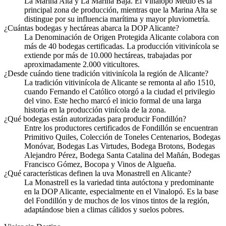
La Marina Alta y La Marina Baja. El Vinalopó Medio es la
principal zona de producción, mientras que la Marina Alta se
distingue por su influencia marítima y mayor pluviometría.
¿Cuántas bodegas y hectáreas abarca la DOP Alicante?
La Denominación de Origen Protegida Alicante colabora con
más de 40 bodegas certificadas. La producción vitivinícola se
extiende por más de 10.000 hectáreas, trabajadas por
aproximadamente 2.000 viticultores.
¿Desde cuándo tiene tradición vitivinícola la región de Alicante?
La tradición vitivinícola de Alicante se remonta al año 1510,
cuando Fernando el Católico otorgó a la ciudad el privilegio
del vino. Este hecho marcó el inicio formal de una larga
historia en la producción vinícola de la zona.
¿Qué bodegas están autorizadas para producir Fondillón?
Entre los productores certificados de Fondillón se encuentran
Primitivo Quiles, Colección de Toneles Centenarios, Bodegas
Monóvar, Bodegas Las Virtudes, Bodega Brotons, Bodegas
Alejandro Pérez, Bodega Santa Catalina del Mañán, Bodegas
Francisco Gómez, Bocopa y Vinos de Algueña.
¿Qué características definen la uva Monastrell en Alicante?
La Monastrell es la variedad tinta autóctona y predominante
en la DOP Alicante, especialmente en el Vinalopó. Es la base
del Fondillón y de muchos de los vinos tintos de la región,
adaptándose bien a climas cálidos y suelos pobres.