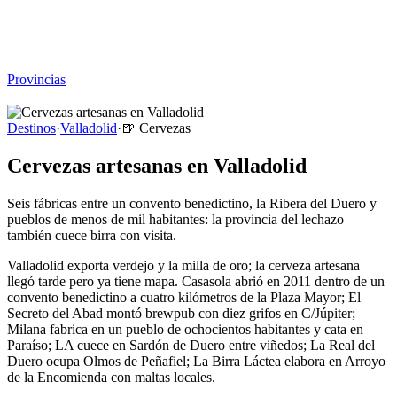
Viajar sin Destino
Destinos
Temas
▾
Archivo
Sobre
Provincias
☰
Destinos
·
Valladolid
·
🍺
Cervezas
Cervezas artesanas en Valladolid
Seis fábricas entre un convento benedictino, la Ribera del Duero y
pueblos de menos de mil habitantes: la provincia del lechazo
también cuece birra con visita.
Valladolid exporta verdejo y la milla de oro; la cerveza artesana
llegó tarde pero ya tiene mapa. Casasola abrió en 2011 dentro de un
convento benedictino a cuatro kilómetros de la Plaza Mayor; El
Secreto del Abad montó brewpub con diez grifos en C/Júpiter;
Milana fabrica en un pueblo de ochocientos habitantes y cata en
Paraíso; LA cuece en Sardón de Duero entre viñedos; La Real del
Duero ocupa Olmos de Peñafiel; La Birra Láctea elabora en Arroyo
de la Encomienda con maltas locales.