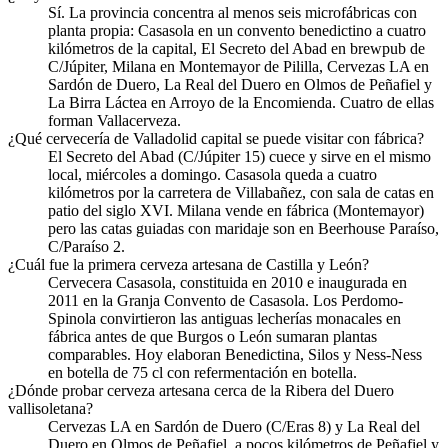
Sí. La provincia concentra al menos seis microfábricas con
planta propia: Casasola en un convento benedictino a cuatro
kilómetros de la capital, El Secreto del Abad en brewpub de
C/Júpiter, Milana en Montemayor de Pililla, Cervezas LA en
Sardón de Duero, La Real del Duero en Olmos de Peñafiel y
La Birra Láctea en Arroyo de la Encomienda. Cuatro de ellas
forman Vallacerveza.
¿Qué cervecería de Valladolid capital se puede visitar con fábrica?
El Secreto del Abad (C/Júpiter 15) cuece y sirve en el mismo
local, miércoles a domingo. Casasola queda a cuatro
kilómetros por la carretera de Villabañez, con sala de catas en
patio del siglo XVI. Milana vende en fábrica (Montemayor)
pero las catas guiadas con maridaje son en Beerhouse Paraíso,
C/Paraíso 2.
¿Cuál fue la primera cerveza artesana de Castilla y León?
Cervecera Casasola, constituida en 2010 e inaugurada en
2011 en la Granja Convento de Casasola. Los Perdomo-
Spinola convirtieron las antiguas lecherías monacales en
fábrica antes de que Burgos o León sumaran plantas
comparables. Hoy elaboran Benedictina, Silos y Ness-Ness
en botella de 75 cl con refermentación en botella.
¿Dónde probar cerveza artesana cerca de la Ribera del Duero
vallisoletana?
Cervezas LA en Sardón de Duero (C/Eras 8) y La Real del
Duero en Olmos de Peñafiel, a pocos kilómetros de Peñafiel y