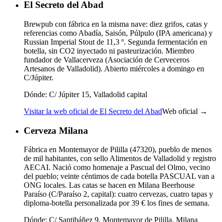
El Secreto del Abad
Brewpub con fábrica en la misma nave: diez grifos, catas y
referencias como Abadía, Saisón, Púlpulo (IPA americana) y
Russian Imperial Stout de 11,3 º. Segunda fermentación en
botella, sin CO2 inyectado ni pasteurización. Miembro
fundador de Vallacerveza (Asociación de Cerveceros
Artesanos de Valladolid). Abierto miércoles a domingo en
C/Júpiter.
Dónde:
C/ Júpiter 15, Valladolid capital
Visitar la web oficial de El Secreto del Abad
Web oficial →
Cerveza Milana
Fábrica en Montemayor de Pililla (47320), pueblo de menos
de mil habitantes, con sello Alimentos de Valladolid y registro
AECAI. Nació como homenaje a Pascual del Olmo, vecino
del pueblo; veinte céntimos de cada botella PASCUAL van a
ONG locales. Las catas se hacen en Milana Beerhouse
Paraíso (C/Paraíso 2, capital): cuatro cervezas, cuatro tapas y
diploma-botella personalizada por 39 € los fines de semana.
Dónde:
C/ Santibáñez 9, Montemayor de Pililla, Milana