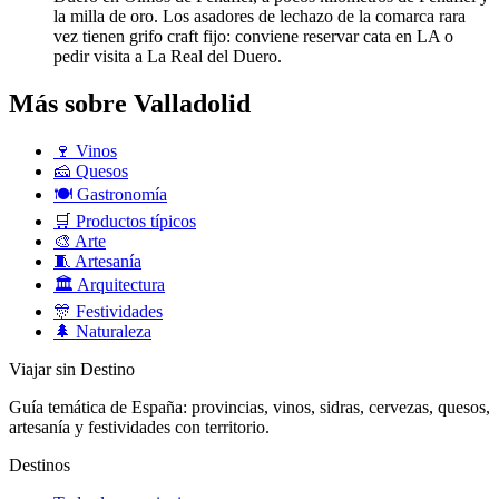
la milla de oro. Los asadores de lechazo de la comarca rara
vez tienen grifo craft fijo: conviene reservar cata en LA o
pedir visita a La Real del Duero.
Más sobre Valladolid
🍷
Vinos
🧀
Quesos
🍽️
Gastronomía
🛒
Productos típicos
🎨
Arte
🧵
Artesanía
🏛️
Arquitectura
🎊
Festividades
🌲
Naturaleza
Viajar sin Destino
Guía temática de España: provincias, vinos, sidras, cervezas, quesos,
artesanía y festividades con territorio.
Destinos