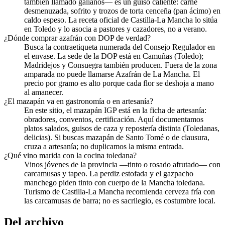
también llamado galianos— es un guiso caliente: carne
desmenuzada, sofrito y trozos de torta cenceña (pan ácimo) en
caldo espeso. La receta oficial de Castilla-La Mancha lo sitúa
en Toledo y lo asocia a pastores y cazadores, no a verano.
¿Dónde comprar azafrán con DOP de verdad?
Busca la contraetiqueta numerada del Consejo Regulador en
el envase. La sede de la DOP está en Camuñas (Toledo);
Madridejos y Consuegra también producen. Fuera de la zona
amparada no puede llamarse Azafrán de La Mancha. El
precio por gramo es alto porque cada flor se deshoja a mano
al amanecer.
¿El mazapán va en gastronomía o en artesanía?
En este sitio, el mazapán IGP está en la ficha de artesanía:
obradores, conventos, certificación. Aquí documentamos
platos salados, guisos de caza y repostería distinta (Toledanas,
delicias). Si buscas mazapán de Santo Tomé o de clausura,
cruza a artesanía; no duplicamos la misma entrada.
¿Qué vino marida con la cocina toledana?
Vinos jóvenes de la provincia —tinto o rosado afrutado— con
carcamusas y tapeo. La perdiz estofada y el gazpacho
manchego piden tinto con cuerpo de la Mancha toledana.
Turismo de Castilla-La Mancha recomienda cerveza fría con
las carcamusas de barra; no es sacrilegio, es costumbre local.
Del archivo