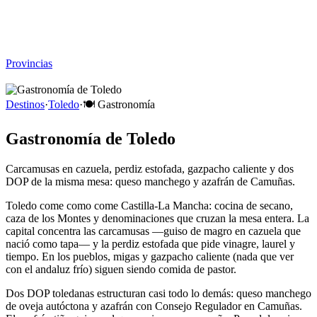
Viajar sin Destino
Destinos
Temas
▾
Archivo
Sobre
Provincias
☰
Destinos
·
Toledo
·
🍽️
Gastronomía
Gastronomía de Toledo
Carcamusas en cazuela, perdiz estofada, gazpacho caliente y dos
DOP de la misma mesa: queso manchego y azafrán de Camuñas.
Toledo come como come Castilla-La Mancha: cocina de secano,
caza de los Montes y denominaciones que cruzan la mesa entera. La
capital concentra las carcamusas —guiso de magro en cazuela que
nació como tapa— y la perdiz estofada que pide vinagre, laurel y
tiempo. En los pueblos, migas y gazpacho caliente (nada que ver
con el andaluz frío) siguen siendo comida de pastor.
Dos DOP toledanas estructuran casi todo lo demás: queso manchego
de oveja autóctona y azafrán con Consejo Regulador en Camuñas.