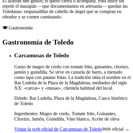
El azafrán tiñe guisos; el queso cierra o acompaña. Para dulce sin
repetir el mazapán —que documentamos en artesanía— quedan las
Toledanas: empanadillas de cabello de ángel que se compran en
obrador y se comen caminando.
🍽️
Gastronomía
Gastronomía de Toledo
Carcamusas de Toledo
Guiso de magro de cerdo con tomate frito, guisantes, chorizo,
jamón y guindilla. Se sirve en cazuela de barro, a menudo
como tapa con patatas fritas. La tradición sitúa el nombre en el
Bar Ludeña de la Plaza de la Magdalena, mediados del siglo
XX: «carcas» y «musas», clientela habitual del local.
Dónde:
Bar Ludeña, Plaza de la Magdalena, Casco histórico
de Toledo
Ingredientes:
Magro de cerdo, Tomate frito, Guisantes,
Chorizo, Jamón, Guindilla, Vino blanco, Aceite de oliva
Visitar la web oficial de Carcamusas de Toledo
Web oficial →