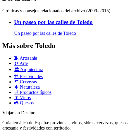
Crónicas y consejos relacionados del archivo (2009–2015).
Un paseo por las calles de Toledo
Un paseo por las calles de Toledo
Más sobre Toledo
🧵
Artesanía
🎨
Arte
🏛️
Arquitectura
🎊
Festividades
🍺
Cervezas
🌲
Naturaleza
🛒
Productos típicos
🍷
Vinos
🧀
Quesos
Viajar sin Destino
Guía temática de España: provincias, vinos, sidras, cervezas, quesos,
artesanía y festividades con territorio.