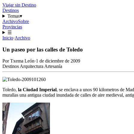
Viajar sin Destino
Destinos
Temas
▾
Archivo
Sobre
Provincias
☰
Inicio
·
Archivo
Un paseo por las calles de Toledo
Por
Txema León
·
1 de diciembre de 2009
Destinos
Arquitectura
Artesanía
Toledo,
la Ciudad Imperial
, se enclava a unos 90 kilometros de Mad
murallas una antigua ciudad inundada de calles de aire medieval, anti