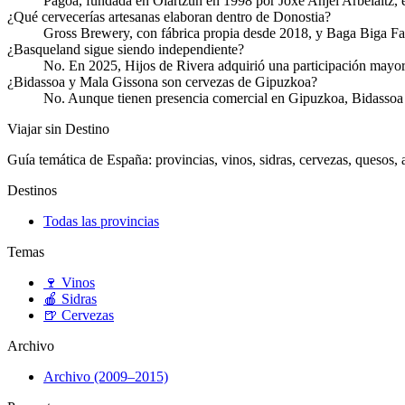
Pagoa, fundada en Oiartzun en 1998 por Joxe Anjel Arbelaitz, e
¿Qué cervecerías artesanas elaboran dentro de Donostia?
Gross Brewery, con fábrica propia desde 2018, y Baga Biga Fak
¿Basqueland sigue siendo independiente?
No. En 2025, Hijos de Rivera adquirió una participación mayor
¿Bidassoa y Mala Gissona son cervezas de Gipuzkoa?
No. Aunque tienen presencia comercial en Gipuzkoa, Bidassoa 
Viajar sin Destino
Guía temática de España: provincias, vinos, sidras, cervezas, quesos, ar
Destinos
Todas las provincias
Temas
🍷
Vinos
🍎
Sidras
🍺
Cervezas
Archivo
Archivo (2009–2015)