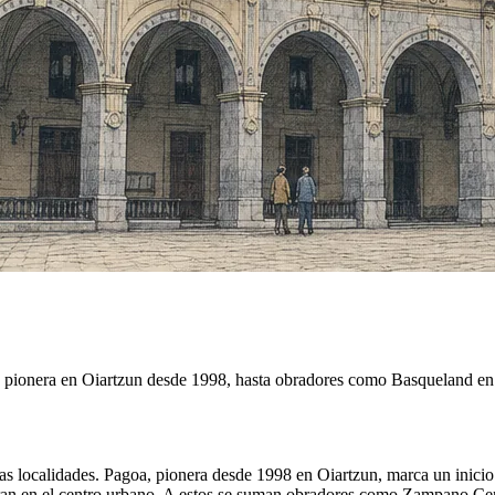
 pionera en Oiartzun desde 1998, hasta obradores como Basqueland en 
tas localidades. Pagoa, pionera desde 1998 en Oiartzun, marca un inic
ran en el centro urbano. A estos se suman obradores como Zampano C