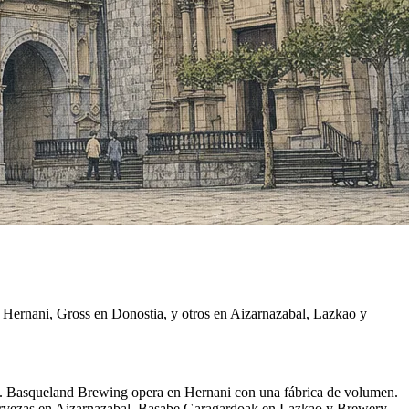
Hernani, Gross en Donostia, y otros en Aizarnazabal, Lazkao y
io. Basqueland Brewing opera en Hernani con una fábrica de volumen.
ervezas en Aizarnazabal, Basabe Garagardoak en Lazkao y Brewery