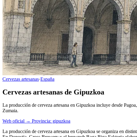
Cervezas artesanas
·
España
Cervezas artesanas de Gipuzkoa
La producción de cerveza artesana en Gipuzkoa incluye desde Pagoa,
Zumaia.
Web oficial →
Provincia: gipuzkoa
La producción de cerveza artesana en Gipuzkoa se organiza en distin
En Donostia, Gross Brewery y el brewpub Baga Biga Faktoria elabo