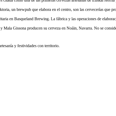
s citada como una de las primeras cervezas artesanas de Euskal Herria 
toria, un brewpub que elabora en el centro, son las cervecerías que p
itaria en Basqueland Brewing. La fábrica y las operaciones de elabora
y Mala Gissona producen su cerveza en Noáin, Navarra. No se conside
tesanía y festividades con territorio.