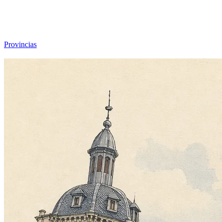
Viajar sin Destino
Destinos
Temas
▾
Archivo
Sobre
Provincias
☰