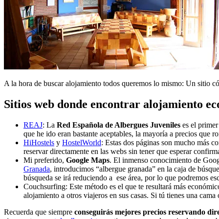
A la hora de buscar alojamiento todos queremos lo mismo: Un sitio có
Sitios web donde encontrar alojamiento e
REAJ
: La
Red Española de Albergues Juveniles
es el primer
que he ido eran bastante aceptables, la mayoría a precios que ro
HiHostels
y
HostelWorld
: Estas dos páginas son mucho más co
reservar directamente en las webs sin tener que esperar confirma
Mi preferido,
Google Maps
. El inmenso conocimiento de Googl
Granada
, introducimos “albergue granada” en la caja de búsqu
búsqueda se irá reduciendo a ese área, por lo que podremos es
Couchsurfing: Este método es el que te resultará más económico 
alojamiento a otros viajeros en sus casas. Si tú tienes una cama 
Recuerda que siempre
conseguirás mejores precios reservando di