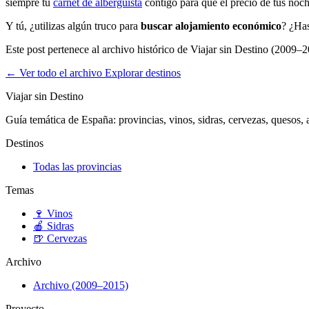
siempre tu
carnet de alberguista
contigo para que el precio de tus noc
Y tú, ¿utilizas algún truco para
buscar alojamiento económico
? ¿Has
Este post pertenece al archivo histórico de Viajar sin Destino (2009–2
← Ver todo el archivo
Explorar destinos
Viajar sin Destino
Guía temática de España: provincias, vinos, sidras, cervezas, quesos, ar
Destinos
Todas las provincias
Temas
🍷
Vinos
🍎
Sidras
🍺
Cervezas
Archivo
Archivo (2009–2015)
Proyecto