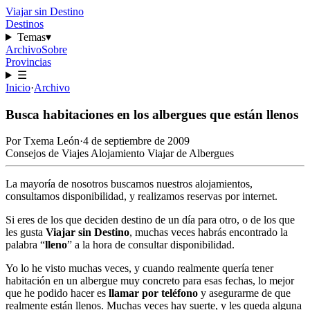
Viajar sin Destino
Destinos
Temas
▾
Archivo
Sobre
Provincias
☰
Inicio
·
Archivo
Busca habitaciones en los albergues que están llenos
Por
Txema León
·
4 de septiembre de 2009
Consejos de Viajes
Alojamiento
Viajar de Albergues
La mayoría de nosotros buscamos nuestros alojamientos,
consultamos disponibilidad, y realizamos reservas por internet.
Si eres de los que deciden destino de un día para otro, o de los que
les gusta
Viajar sin Destino
, muchas veces habrás encontrado la
palabra “
lleno
” a la hora de consultar disponibilidad.
Yo lo he visto muchas veces, y cuando realmente quería tener
habitación en un albergue muy concreto para esas fechas, lo mejor
que he podido hacer es
llamar por teléfono
y asegurarme de que
realmente están llenos. Muchas veces hay suerte, y les queda alguna