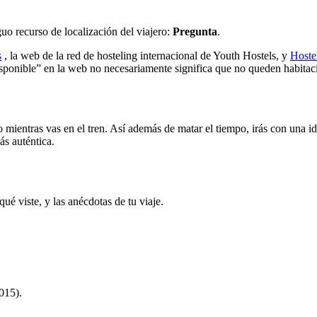
guo recurso de localización del viajero:
Pregunta
.
s
, la web de la red de hosteling internacional de Youth Hostels, y
Hoste
sponible” en la web no necesariamente significa que no queden habitaci
 mientras vas en el tren. Así además de matar el tiempo, irás con una ide
ás auténtica.
é viste, y las anécdotas de tu viaje.
015).