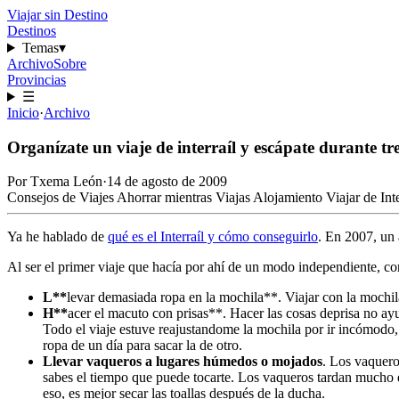
Viajar sin Destino
Destinos
Temas
▾
Archivo
Sobre
Provincias
☰
Inicio
·
Archivo
Organízate un viaje de interraíl y escápate durante t
Por
Txema León
·
14 de agosto de 2009
Consejos de Viajes
Ahorrar mientras Viajas
Alojamiento
Viajar de Inte
Ya he hablado de
qué es el Interraíl y cómo conseguirlo
. En 2007, un 
Al ser el primer viaje que hacía por ahí de un modo independiente, c
L**
levar demasiada ropa en la mochila**. Viajar con la mochila
H**
acer el macuto con prisas**. Hacer las cosas deprisa no ay
Todo el viaje estuve reajustandome la mochila por ir incómodo
ropa de un día para sacar la de otro.
Llevar vaqueros a lugares húmedos o mojados
. Los vaquero
sabes el tiempo que puede tocarte. Los vaqueros tardan mucho e
eso, es mejor secar las toallas después de la ducha.