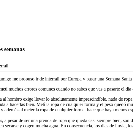
res semanas
rraíl
amigo me propuso ir de interraíl por Europa y pasar una Semana Santa a
ometí muchos errores comunes cuando no sabes que vas a pasarte el día 
 al hombro exige llevar lo absolutamente imprescindible, nada de ropa de
uda a hacerlas bien. Metí la ropa de cualquier forma y el peso quedó m
, y además al meter la ropa de cualquier forma hace que haya menos es
s, a pesar de ser una prenda de ropa que queda casi siempre bien, son de
n secarse y cogen mucha agua. En consecuencia, los días de lluvia, los 