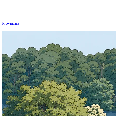
Viajar sin Destino
Destinos
Temas
▾
Archivo
Sobre
Provincias
☰