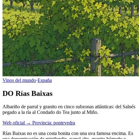
Vinos del mundo
·
España
DO Rías Baixas
Albariño de parral y granito en cinco subzonas atlánticas: del Salnés
pegado a la ría al Condado do Tea junto al Miño.
Web oficial →
Provincia: pontevedra
Rías Baixas no es una costa bonita con una uva famosa encima. Es
una denominación de minifundio, parral alto, granito húmedo y