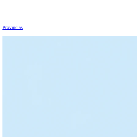
Viajar sin Destino
Destinos
Temas
▾
Archivo
Sobre
Provincias
☰