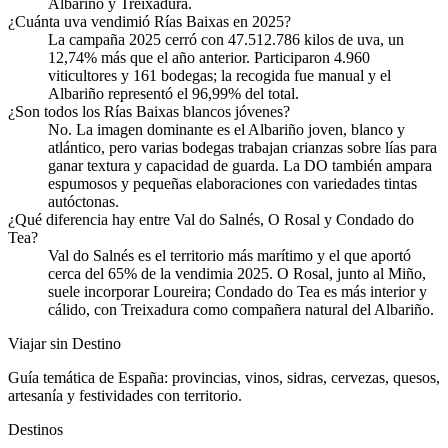
Albariño y Treixadura.
¿Cuánta uva vendimió Rías Baixas en 2025?
La campaña 2025 cerró con 47.512.786 kilos de uva, un
12,74% más que el año anterior. Participaron 4.960
viticultores y 161 bodegas; la recogida fue manual y el
Albariño representó el 96,99% del total.
¿Son todos los Rías Baixas blancos jóvenes?
No. La imagen dominante es el Albariño joven, blanco y
atlántico, pero varias bodegas trabajan crianzas sobre lías para
ganar textura y capacidad de guarda. La DO también ampara
espumosos y pequeñas elaboraciones con variedades tintas
autóctonas.
¿Qué diferencia hay entre Val do Salnés, O Rosal y Condado do
Tea?
Val do Salnés es el territorio más marítimo y el que aportó
cerca del 65% de la vendimia 2025. O Rosal, junto al Miño,
suele incorporar Loureira; Condado do Tea es más interior y
cálido, con Treixadura como compañera natural del Albariño.
Viajar sin Destino
Guía temática de España: provincias, vinos, sidras, cervezas, quesos,
artesanía y festividades con territorio.
Destinos