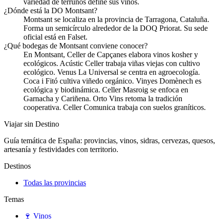
variedad de terruños define sus vinos.
¿Dónde está la DO Montsant?
Montsant se localiza en la provincia de Tarragona, Cataluña.
Forma un semicírculo alrededor de la DOQ Priorat. Su sede
oficial está en Falset.
¿Qué bodegas de Montsant conviene conocer?
En Montsant, Celler de Capçanes elabora vinos kosher y
ecológicos. Acústic Celler trabaja viñas viejas con cultivo
ecológico. Venus La Universal se centra en agroecología.
Coca i Fitó cultiva viñedo orgánico. Vinyes Domènech es
ecológica y biodinámica. Celler Masroig se enfoca en
Garnacha y Cariñena. Orto Vins retoma la tradición
cooperativa. Celler Comunica trabaja con suelos graníticos.
Viajar sin Destino
Guía temática de España: provincias, vinos, sidras, cervezas, quesos,
artesanía y festividades con territorio.
Destinos
Todas las provincias
Temas
🍷
Vinos