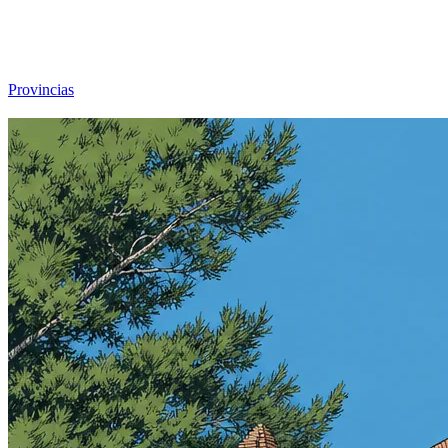
Viajar sin Destino
Destinos
Temas
▾
Archivo
Sobre
Provincias
☰