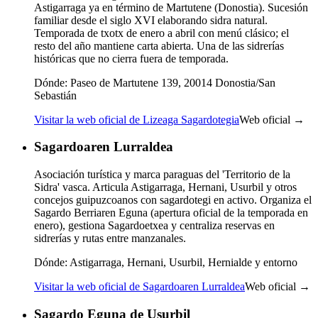
Astigarraga ya en término de Martutene (Donostia). Sucesión
familiar desde el siglo XVI elaborando sidra natural.
Temporada de txotx de enero a abril con menú clásico; el
resto del año mantiene carta abierta. Una de las sidrerías
históricas que no cierra fuera de temporada.
Dónde:
Paseo de Martutene 139, 20014 Donostia/San
Sebastián
Visitar la web oficial de Lizeaga Sagardotegia
Web oficial →
Sagardoaren Lurraldea
Asociación turística y marca paraguas del 'Territorio de la
Sidra' vasca. Articula Astigarraga, Hernani, Usurbil y otros
concejos guipuzcoanos con sagardotegi en activo. Organiza el
Sagardo Berriaren Eguna (apertura oficial de la temporada en
enero), gestiona Sagardoetxea y centraliza reservas en
sidrerías y rutas entre manzanales.
Dónde:
Astigarraga, Hernani, Usurbil, Hernialde y entorno
Visitar la web oficial de Sagardoaren Lurraldea
Web oficial →
Sagardo Eguna de Usurbil