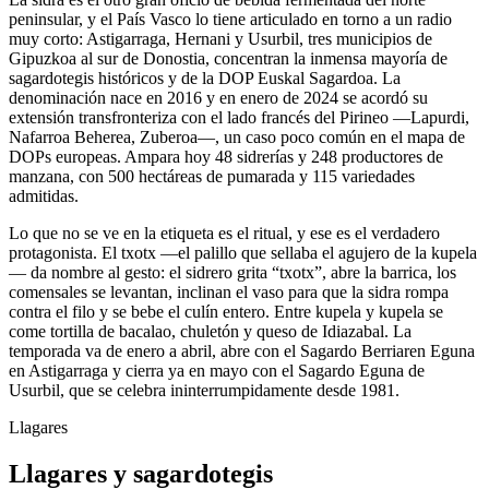
peninsular, y el País Vasco lo tiene articulado en torno a un radio
muy corto: Astigarraga, Hernani y Usurbil, tres municipios de
Gipuzkoa al sur de Donostia, concentran la inmensa mayoría de
sagardotegis históricos y de la DOP Euskal Sagardoa. La
denominación nace en 2016 y en enero de 2024 se acordó su
extensión transfronteriza con el lado francés del Pirineo —Lapurdi,
Nafarroa Beherea, Zuberoa—, un caso poco común en el mapa de
DOPs europeas. Ampara hoy 48 sidrerías y 248 productores de
manzana, con 500 hectáreas de pumarada y 115 variedades
admitidas.
Lo que no se ve en la etiqueta es el ritual, y ese es el verdadero
protagonista. El txotx —el palillo que sellaba el agujero de la kupela
— da nombre al gesto: el sidrero grita “txotx”, abre la barrica, los
comensales se levantan, inclinan el vaso para que la sidra rompa
contra el filo y se bebe el culín entero. Entre kupela y kupela se
come tortilla de bacalao, chuletón y queso de Idiazabal. La
temporada va de enero a abril, abre con el Sagardo Berriaren Eguna
en Astigarraga y cierra ya en mayo con el Sagardo Eguna de
Usurbil, que se celebra ininterrumpidamente desde 1981.
Llagares
Llagares y sagardotegis