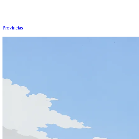
Viajar sin Destino
Destinos
Temas
▾
Archivo
Sobre
Provincias
☰