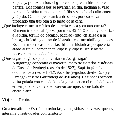
kupela y, por extensión, el grito con el que el sidrero abre la
barrica. Los comensales se levantan en fila, inclinan el vaso
para que la sidra rompa contra el filo y se bebe el culín entero
y rápido. Cada kupela cambia de sabor: por eso se va
probando una tras otra a lo largo de la cena.
¿Qué incluye el menú clásico de sidrería vasca y cuánto cuesta?
El menú tradicional fijo va por unos 35-45 € e incluye chorizo
a la sidra, tortilla de bacalao, bacalao (frito, en salsa o a la
brasa), chuletón y queso de Idiazabal con membrillo y nueces.
Es el mismo en casi todas las sidrerías históricas porque está
atado al ritual: comer entre kupela y kupela, sin sentarse
necesariamente todo el rato.
¿Qué sagardotegis se pueden visitar en Astigarraga?
Astigarraga concentra el mayor número de sidrerías históricas
de Euskadi: Petritegi (caserío de 1527), Zapiain (familia
documentada desde 1542), Astarbe (registros desde 1536) y
Lizeaga (caserío Gartziategi de 450 años). Casi todas ofrecen
visita guiada con cata de kupela y mantienen el ritual del txotx
en temporada. Conviene reservar siempre, sobre todo de
enero a abril.
Viajar sin Destino
Guía temática de España: provincias, vinos, sidras, cervezas, quesos,
artesanía y festividades con territorio.