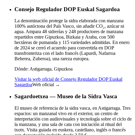
Consejo Regulador DOP Euskal Sagardoa
La denominación protege la sidra elaborada con manzana
100% autóctona del País Vasco, sin añadir CO₂, azúcar ni
agua. Ampara 48 sidrerías y 248 productores de manzana
repartidos entre Gipuzkoa, Bizkaia y Araba, con 500
hectáreas de pumarada y 115 variedades admitidas. En enero
de 2024 se cerró el acuerdo para convertirla en DOP
transfronteriza con el lado francés (Lapurdi, Nafarroa
Beherea, Zuberoa), una rareza europea.
Dónde:
Astigarraga, Gipuzkoa
Visitar la web oficial de Consejo Regulador DOP Euskal
Sagardoa
Web oficial →
Sagardoetxea — Museo de la Sidra Vasca
El museo de referencia de la sidra vasca, en Astigarraga. Tres
espacios: un manzanal vivo en el exterior, un centro de
interpretación con audiovisuales y tecnología sobre el ciclo de
la manzana, y una sala de cata con iniciación al ritual del
txotx. Visita guiada en euskera, castellano, inglés o francés