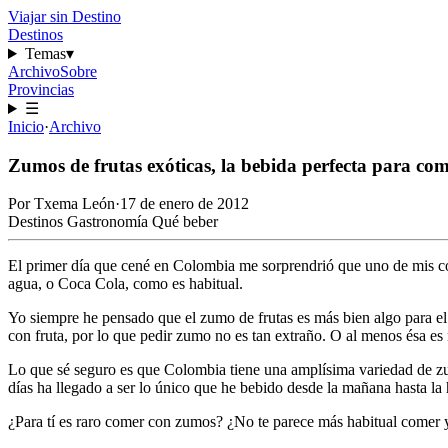
Viajar sin Destino
Destinos
Temas
▾
Archivo
Sobre
Provincias
☰
Inicio
·
Archivo
Zumos de frutas exóticas, la bebida perfecta para c
Por
Txema León
·
17 de enero de 2012
Destinos
Gastronomía
Qué beber
El primer día que cené en
Colombia
me sorprendrió que uno de mis co
agua, o Coca Cola, como es habitual.
Yo siempre he pensado que el zumo de frutas es más bien algo para el
con fruta, por lo que pedir zumo no es tan extraño. O al menos ésa es 
Lo que sé seguro es que
Colombia
tiene una amplísima variedad de zu
días ha llegado a ser lo único que he bebido desde la mañana hasta la
¿Para tí es raro comer con zumos? ¿No te parece más habitual comer y