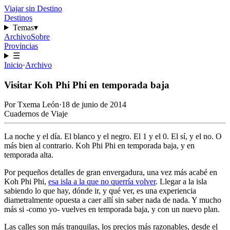
Viajar sin Destino
Destinos
Temas
▾
Archivo
Sobre
Provincias
☰
Inicio
·
Archivo
Visitar Koh Phi Phi en temporada baja
Por
Txema León
·
18 de junio de 2014
Cuadernos de Viaje
La noche y el día. El blanco y el negro. El 1 y el 0. El sí, y el no. O
más bien al contrario. Koh Phi Phi en temporada baja, y en
temporada alta.
Por pequeños detalles de gran envergadura, una vez más acabé en
Koh Phi Phi,
esa isla a la que no querría volver
. Llegar a la isla
sabiendo lo que hay, dónde ir, y qué ver, es una experiencia
diametralmente opuesta a caer allí sin saber nada de nada. Y mucho
más si -como yo- vuelves en temporada baja, y con un nuevo plan.
Las calles son más tranquilas, los precios más razonables, desde el