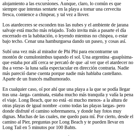
alojamiento a las excursiones. Aunque, claro, lo común es que
siempre que intentas sentarte en la playa a tomar una cervecita
fresca, comience a chispear, y tal vez a llover.
Los atardeceres se esconden tras las nubes y el ambiente de jarana
salvaje está mucho más relajado. Todo invita más a pasarte el día
encerrado en la habitación, o leyendo mientras no chispea, o estar
bajo techo. Cenar una hamburguesa dando un paseo, y cosas así.
Subí una vez más al mirador de Phi Phi para encontrarme un
montón de cumulonimbus tapando el sol. Una argentina -guapísima-
que estaba por allí cerca se percató de que -al ver que el atardecer no
iba a verse- la luna salía espectacular en dirección contraria. Nadie
más pareció darse cuenta porque nadie más hablaba castellano.
Aparte de un francés malhumorado.
En cualquier caso, oí por ahí que una playa a la que se podía llegar
tras una -larga- caminata, estaba mucho más tranquila y valía la pena
el viaje. Long Beach, que no está -ni mucho menos- a la altura de
otras playas de igual nombre -como todas las playas largas- pero
donde disfruté el camino sobremanera, y donde hay fotos muy
dignas. Muchas de las cuales, me quedo para mí. Por cierto, desde el
camino al Pier, preguntas por Long Beach y te pueden llevar en
Long Tail en 5 minutos por 100 Bahts.