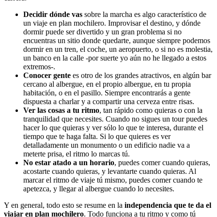
Decidir dónde vas
sobre la marcha es algo característico de
un viaje en plan mochilero. Improvisar el destino, y dónde
dormir puede ser divertido y un gran problema si no
encuentras un sitio donde quedarte, aunque siempre podemos
dormir en un tren, el coche, un aeropuerto, o si no es molestia,
un banco en la calle -por suerte yo aún no he llegado a estos
extremos-.
Conocer gente
es otro de los grandes atractivos, en algún bar
cercano al albergue, en el propio albergue, en tu propia
habitación, o en el pasillo. Siempre encontrarás a gente
dispuesta a charlar y a compartir una cerveza entre risas.
Ver las cosas a tu ritmo
, tan rápido como quieras o con la
tranquilidad que necesites. Cuando no sigues un tour puedes
hacer lo que quieras y ver sólo lo que te interesa, durante el
tiempo que te haga falta. Si lo que quieres es ver
detalladamente un monumento o un edificio nadie va a
meterte prisa, el ritmo lo marcas tú.
No estar atado a un horario
, puedes comer cuando quieras,
acostarte cuando quieras, y levantarte cuando quieras. Al
marcar el ritmo de viaje tú mismo, puedes comer cuando te
apetezca, y llegar al albergue cuando lo necesites.
Y en general, todo esto se resume en la
independencia que te da el
viajar en plan mochilero
. Todo funciona a tu ritmo y como tú