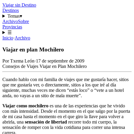
Viajar sin Destino
Destinos
Temas
▾
Archivo
Sobre
Provincias
☰
Inicio
·
Archivo
Viajar en plan Mochilero
Por
Txema León
·
17 de septiembre de 2009
Consejos de Viajes
Viajar en Plan Mochilero
Cuando hablo con mi familia de viajes que me gustaría hacer, sitios
que me gustaría ver, o directamente, sitios a los que iré al día
siguiente, muchas veces me dicen “estás loco” o “vete a un hotel
anda, no vayas a un sitio de mala muerte”.
Viajar como mochilero
es una de las experiencias que he vivido
con más intensidad. Desde el momento en el que salgo por la puerta
de mi casa hasta el momento en el que giro la llave para volver a
abrirla, una
sensación de libertad
recorre todo mi cuerpo, la
sensación de romper con la vida cotidiana para correr una intensa
carrera.