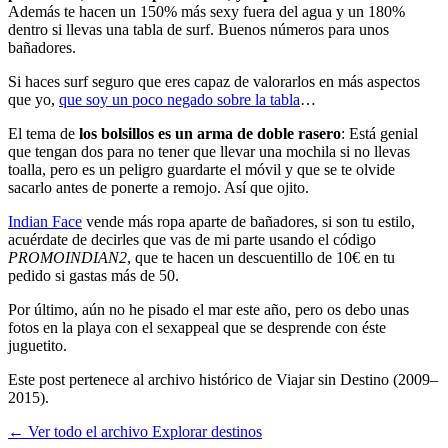
Además te hacen un 150% más sexy fuera del agua y un 180%
dentro si llevas una tabla de surf. Buenos números para unos
bañadores.
Si haces surf seguro que eres capaz de valorarlos en más aspectos
que yo,
que soy un poco negado sobre la tabla
…
El tema de
los bolsillos es un arma de doble rasero
: Está genial
que tengan dos para no tener que llevar una mochila si no llevas
toalla, pero es un peligro guardarte el móvil y que se te olvide
sacarlo antes de ponerte a remojo. Así que ojito.
Indian Face
vende más ropa aparte de bañadores, si son tu estilo,
acuérdate de decirles que vas de mi parte usando el código
PROMOINDIAN2
, que te hacen un descuentillo de 10€ en tu
pedido si gastas más de 50.
Por último, aún no he pisado el mar este año, pero os debo unas
fotos en la playa con el sexappeal que se desprende con éste
juguetito.
Este post pertenece al archivo histórico de Viajar sin Destino (2009–
2015).
← Ver todo el archivo
Explorar destinos