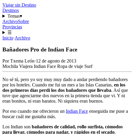
Viajar sin Destino
Destinos
Temas
▾
Archivo
Sobre
Provincias
☰
Inicio
·
Archivo
Bañadores Pro de Indian Face
Por
Txema León
·
12 de agosto de 2013
Mochila Viajera
Indian Face
Ropa de viaje
Surf
No sé tú, pero yo soy muy muy dado a andar perdiendo bañadores
por los hoteles. Cuando me fui
un mes a las Islas Canarias
,
en los
dos primeros días perdí los dos bañadores que llevaba
. Así que
tuve que agenciarme dos nuevos en la primera tienda que vi. Y ni
eran bonitos, ni eran baratos. Ni siquiera eran buenos.
Por eso cuando me ofrecieron un
Indian Face
enseguida me puse a
buscar cuál me gustaba más.
Los Indian son
bañadores de calidad, rollo surfista, cómodos
para llevar, cómodos para nadar, y rápidos en el secado
.