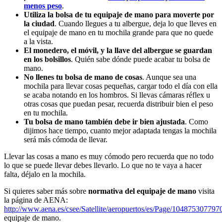
menos peso
.
Utiliza la bolsa de tu equipaje de mano para moverte por
la ciudad
. Cuando llegues a tu albergue, deja lo que lleves en
el equipaje de mano en tu mochila grande para que no quede
a la vista.
El monedero, el móvil, y la llave del albergue se guardan
en los bolsillos
. Quién sabe dónde puede acabar tu bolsa de
mano.
No llenes tu bolsa de mano de cosas
. Aunque sea una
mochila para llevar cosas pequeñas, cargar todo el día con ella
se acaba notando en los hombros. Si llevas cámaras réflex u
otras cosas que puedan pesar, recuerda distribuir bien el peso
en tu mochila.
Tu bolsa de mano también debe ir bien ajustada
. Como
dijimos hace tiempo, cuanto mejor adaptada tengas la mochila
será más cómoda de llevar.
Llevar las cosas a mano es muy cómodo pero recuerda que no todo
lo que se puede llevar debes llevarlo. Lo que no te vaya a hacer
falta, déjalo en la mochila.
Si quieres saber más sobre
normativa del equipaje de mano
visita
la página de AENA:
http://www.aena.es/csee/Satellite/aeropuertos/es/Page/10487530779
equipaje de mano.