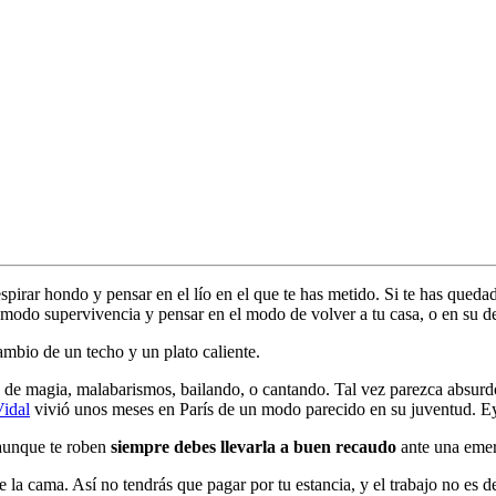
spirar hondo y pensar en el lío en el que te has metido. Si te has queda
n modo supervivencia y pensar en el modo de volver a tu casa, o en su de
ambio de un techo y un plato caliente.
os de magia, malabarismos, bailando, o cantando. Tal vez parezca absur
idal
vivió unos meses en París de un modo parecido en su juventud. Ey,
 aunque te roben
siempre debes llevarla a buen recaudo
ante una emer
 la cama. Así no tendrás que pagar por tu estancia, y el trabajo no es d