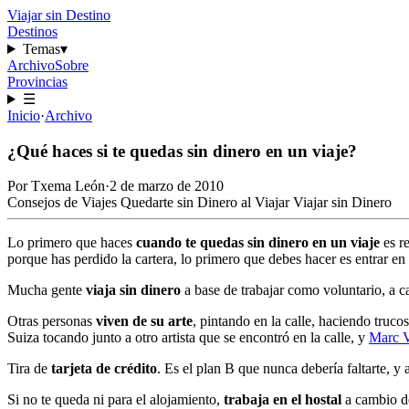
Viajar sin Destino
Destinos
Temas
▾
Archivo
Sobre
Provincias
☰
Inicio
·
Archivo
¿Qué haces si te quedas sin dinero en un viaje?
Por
Txema León
·
2 de marzo de 2010
Consejos de Viajes
Quedarte sin Dinero al Viajar
Viajar sin Dinero
Lo primero que haces
cuando te quedas sin dinero en un viaje
es re
porque has perdido la cartera, lo primero que debes hacer es entrar e
Mucha gente
viaja sin dinero
a base de trabajar como voluntario, a c
Otras personas
viven de su arte
, pintando en la calle, haciendo truc
Suiza tocando junto a otro artista que se encontró en la calle, y
Marc V
Tira de
tarjeta de crédito
. Es el plan B que nunca debería faltarte, y
Si no te queda ni para el alojamiento,
trabaja en el hostal
a cambio de