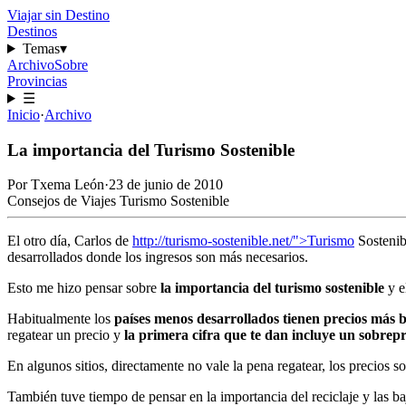
Viajar sin Destino
Destinos
Temas
▾
Archivo
Sobre
Provincias
☰
Inicio
·
Archivo
La importancia del Turismo Sostenible
Por
Txema León
·
23 de junio de 2010
Consejos de Viajes
Turismo Sostenible
El otro día, Carlos de
http://turismo-sostenible.net/">Turismo
Sosteni
desarrollados donde los ingresos son más necesarios.
Esto me hizo pensar sobre
la importancia del turismo sostenible
y e
Habitualmente los
países menos desarrollados tienen precios más 
regatear un precio y
la primera cifra que te dan incluye un sobrepr
En algunos sitios, directamente no vale la pena regatear, los precios s
También tuve tiempo de pensar en la importancia del reciclaje y las 