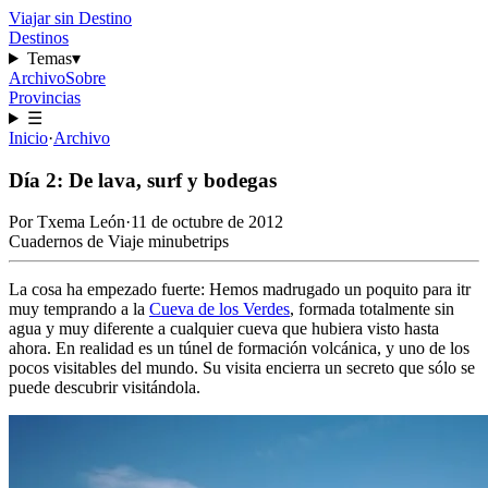
Viajar sin Destino
Destinos
Temas
▾
Archivo
Sobre
Provincias
☰
Inicio
·
Archivo
Día 2: De lava, surf y bodegas
Por
Txema León
·
11 de octubre de 2012
Cuadernos de Viaje
minubetrips
La cosa ha empezado fuerte: Hemos madrugado un poquito para itr
muy temprando a la
Cueva de los Verdes
, formada totalmente sin
agua y muy diferente a cualquier cueva que hubiera visto hasta
ahora. En realidad es un túnel de formación volcánica, y uno de los
pocos visitables del mundo. Su visita encierra un secreto que sólo se
puede descubrir visitándola.