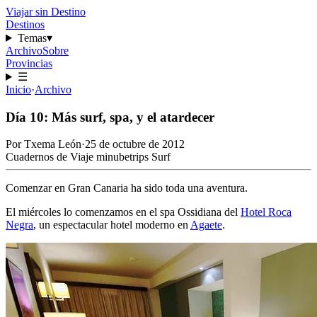
Viajar sin Destino
Destinos
Temas
▾
Archivo
Sobre
Provincias
☰
Inicio
·
Archivo
Día 10: Más surf, spa, y el atardecer
Por
Txema León
·
25 de octubre de 2012
Cuadernos de Viaje
minubetrips
Surf
Comenzar en Gran Canaria ha sido toda una aventura.
El miércoles lo comenzamos en el spa Ossidiana del
Hotel Roca
Negra
, un espectacular hotel moderno en
Agaete
.