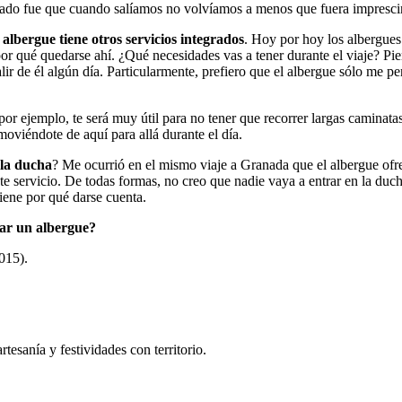
ltado fue que cuando salíamos no volvíamos a menos que fuera imprescin
l
albergue tiene otros servicios integrados
. Hoy por hoy los albergues
or qué quedarse ahí. ¿Qué necesidades vas a tener durante el viaje? Pien
alir de él algún día. Particularmente, prefiero que el albergue sólo me 
or ejemplo, te será muy útil para no tener que recorrer largas caminatas 
 moviéndote de aquí para allá durante el día.
 la ducha
? Me ocurrió en el mismo viaje a Granada que el albergue ofre
este servicio. De todas formas, no creo que nadie vaya a entrar en la duc
iene por qué darse cuenta.
var un albergue?
015).
tesanía y festividades con territorio.