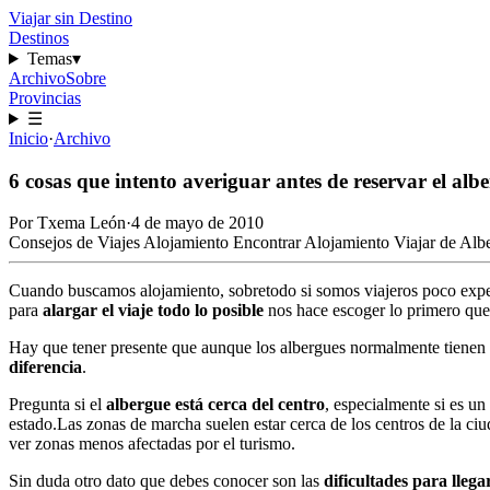
Viajar sin Destino
Destinos
Temas
▾
Archivo
Sobre
Provincias
☰
Inicio
·
Archivo
6 cosas que intento averiguar antes de reservar el alb
Por
Txema León
·
4 de mayo de 2010
Consejos de Viajes
Alojamiento
Encontrar Alojamiento
Viajar de Alb
Cuando buscamos alojamiento, sobretodo si somos viajeros poco expe
para
alargar el viaje todo lo posible
nos hace escoger lo primero que
Hay que tener presente que aunque los albergues normalmente tienen 
diferencia
.
Pregunta si el
albergue está cerca del centro
, especialmente si es un
estado.Las zonas de marcha suelen estar cerca de los centros de la c
ver zonas menos afectadas por el turismo.
Sin duda otro dato que debes conocer son las
dificultades para llega