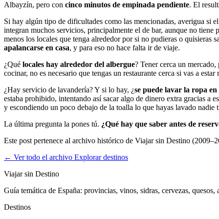
Albayzín, pero con
cinco minutos de empinada pendiente
. El resu
Si hay algún tipo de dificultades como las mencionadas, averigua si e
integran muchos servicios, principalmente el de bar, aunque no tiene p
menos los locales que tenga alrededor por si no pudieras o quisieras s
apalancarse en casa
, y para eso no hace falta ir de viaje.
¿Qué
locales hay alrededor del albergue
? Tener cerca un mercado, p
cocinar, no es necesario que tengas un restaurante cerca si vas a estar
¿Hay servicio de lavandería? Y si lo hay, ¿
se puede lavar la ropa en
estaba prohibido, intentando así sacar algo de dinero extra gracias a 
y escondiendo un poco debajo de la toalla lo que hayas lavado nadie t
La última pregunta la pones tú.
¿Qué hay que saber antes de reser
Este post pertenece al archivo histórico de Viajar sin Destino (2009–2
← Ver todo el archivo
Explorar destinos
Viajar sin Destino
Guía temática de España: provincias, vinos, sidras, cervezas, quesos, ar
Destinos