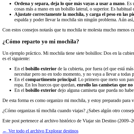
Ordena y separa, deja lo que más vayas a usar a mano
. Es 
cosas más a mano en un bolsillo lateral, o superior. Es habitual
Ajustate correctamente la mochila, y carga el peso en las p
espalda y poder llevar la mochila sin ningún problema. Aún así,
Con estos consejos notarás que tu mochila te molesta mucho menos cu
¿Cómo reparto yo mi mochila?
Un ejemplo práctico. Mi mochila tiene siete bolsillos: Dos en la cubiert
es el siguiente:
En el
bolsillo exterior
de la cubierta, por fuera (el que está má
necesitar pero no en todo momento, y no vaya a llevar a todas p
En el
compartimento principal
: Lo primero que meto son pant
ropa. En los huecos que quedan,
enrollo las camisetas que n
En el
bolsillo exterior
dejo alguna camiseta que pueda no haber en
De esta forma es como organizo mi mochila, y estoy preparado para via
¿Cómo organizas tú mochila cuando viajas? ¿Sabes algún otro consej
Este post pertenece al archivo histórico de Viajar sin Destino (2009–2
← Ver todo el archivo
Explorar destinos