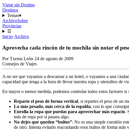
Viajar sin Destino
Destinos
Temas
▾
Archivo
Sobre
Provincias
☰
Inicio
·
Archivo
Aprovecha cada rincón de tu mochila sin notar el pes
Por
Txema León
·
24 de agosto de 2009
Consejos de Viajes
A no ser que vayamos a descansar a un hotel, o vayamos a una ciudad
capacidad que tenga a la hora de llevar nuestra ropa y utensilios de vi
En mayor o menor medida, podemos controlar todos estos factores s
Reparte el peso de forma vertical
, si repartes el peso de un 
Lo más pesado, más cerca de la espalda
, con lo que conseguir
Enrolla la ropa que puedas para aprovechar más espacio
. 
más de ropa por si pasara algo.
No dejes que queden “bultos”
: No es una simple cuestión est
de otro. Intenta evitarlo reacoplando esos bultos de forma más ve