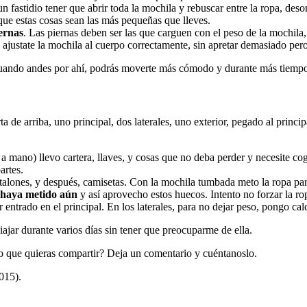
un fastidio tener que abrir toda la mochila y rebuscar entre la ropa, deso
 que estas cosas sean las más pequeñas que lleves.
iernas
. Las piernas deben ser las que carguen con el peso de la mochila,
 ajustate la mochila al cuerpo correctamente, sin apretar demasiado pe
ando andes por ahí, podrás moverte más cómodo y durante más tiempo si
a de arriba, uno principal, dos laterales, uno exterior, pegado al princip
s a mano) llevo cartera, llaves, y cosas que no deba perder y necesite co
artes.
alones, y después, camisetas. Con la mochila tumbada meto la ropa para 
o haya metido aún
y así aprovecho estos huecos. Intento no forzar la ro
trado en el principal. En los laterales, para no dejar peso, pongo calceti
jar durante varios días sin tener que preocuparme de ella.
o que quieras compartir? Deja un comentario y cuéntanoslo.
015).