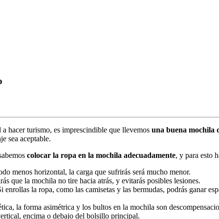
o
 a hacer turismo, es imprescindible que llevemos
una buena mochila qu
aje sea aceptable.
i sabemos
colocar la ropa en la mochila adecuadamente
, y para esto 
modo menos horizontal, la carga que sufrirás será mucho menor.
ás que la mochila no tire hacia atrás, y evitarás posibles lesiones.
Si enrollas la ropa, como las camisetas y las bermudas, podrás ganar esp
ética, la forma asimétrica y los bultos en la mochila son descompensaci
rtical, encima o debajo del bolsillo principal.