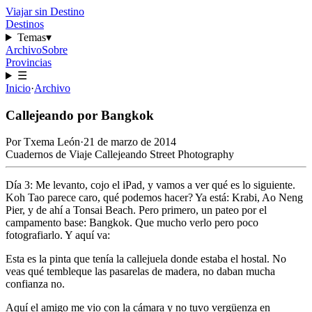
Viajar sin Destino
Destinos
Temas
▾
Archivo
Sobre
Provincias
☰
Inicio
·
Archivo
Callejeando por Bangkok
Por
Txema León
·
21 de marzo de 2014
Cuadernos de Viaje
Callejeando
Street Photography
Día 3: Me levanto, cojo el iPad, y vamos a ver qué es lo siguiente.
Koh Tao parece caro, qué podemos hacer? Ya está: Krabi, Ao Neng
Pier, y de ahí a Tonsai Beach. Pero primero, un pateo por el
campamento base: Bangkok. Que mucho verlo pero poco
fotografiarlo. Y aquí va:
Esta es la pinta que tenía la callejuela donde estaba el hostal. No
veas qué tembleque las pasarelas de madera, no daban mucha
confianza no.
Aquí el amigo me vio con la cámara y no tuvo vergüenza en