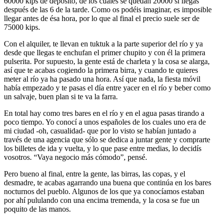
60000 kips de depósito, de los cuales se quedan 20000 si llegas
después de las 6 de la tarde. Como os podéis imaginar, es imposible
llegar antes de ésa hora, por lo que al final el precio suele ser de
75000 kips.
Con el alquiler, te llevan en tuktuk a la parte superior del río y ya
desde que llegas te enchufan el primer chupito y con él la primera
pulserita. Por supuesto, la gente está de charleta y la cosa se alarga,
así que te acabas cogiendo la primera birra, y cuando te quieres
meter al río ya ha pasado una hora. Así que nada, la fiesta móvil
había empezado y te pasas el día entre yacer en el río y beber como
un salvaje, buen plan si te va la farra.
En total hay como tres bares en el río y en el agua pasas tirando a
poco tiempo. Yo conocí a unos españoles de los cuales uno era de
mi ciudad -oh, casualidad- que por lo visto se habían juntado a
través de una agencia que sólo se dedica a juntar gente y comprarte
los billetes de ida y vuelta, y lo que pase entre medias, lo decidís
vosotros. “Vaya negocio más cómodo”, pensé.
Pero bueno al final, entre la gente, las birras, las copas, y el
desmadre, te acabas agarrando una buena que continúa en los bares
nocturnos del pueblo. Algunos de los que ya conocíamos estaban
por ahí pululando con una encima tremenda, y la cosa se fue un
poquito de las manos.