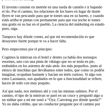
El invento consiste en meterte en una rueda de camión e ir bajando
el río. Por el camino, los relaciones de los bares en lugar de tirarte
flyers te van pescando para que te tomes una en su bareto, y cuando
estás arriba te pintan con permanente para que esa noche te tomes
una gratis en su bar en el pueblo. La ciencia del márketing en estado
puro, oiga.
Tampoco hay dónde comer, así que mi recomendación es que
desayunes fuerte porque te va a hacer falta.
Pero empecemos por el principio:
Cogimos la minivan en el hotel y dentro ya había dos noruegos
enormes, uno con una pinta de vikingo que no se tenía en pie,
embutidos en los asientos de más atrás -los más pequeños- junto al
elenco de mochilas que llevábamos entre todos, que como os podéis
imaginar, ocupaban bastante y hacían un tetris curioso. Si algo son
estos Laosianos, son apañados en lo que a funcionalidad se refiere,
hacen de todo con muy poquito.
Así que nada, nos metimos ahí y con las mismas salimos. Por el
camino, el tipo de la minivan se paró en un cruce y preguntó algo a
un militar que a mí me sonó a “Oye, Canvieng por dónde queda?”
Yo no daba crédito, que un conductor pregunte por el camino por