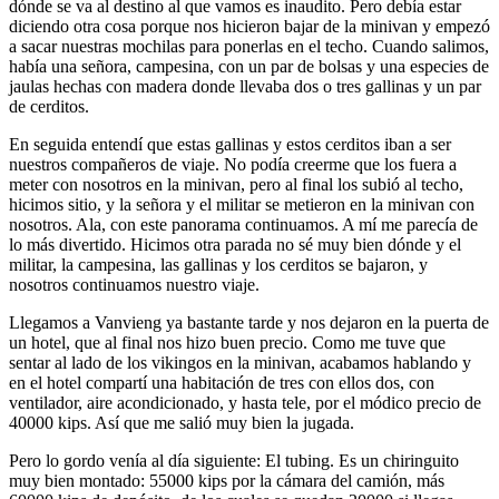
dónde se va al destino al que vamos es inaudito. Pero debía estar
diciendo otra cosa porque nos hicieron bajar de la minivan y empezó
a sacar nuestras mochilas para ponerlas en el techo. Cuando salimos,
había una señora, campesina, con un par de bolsas y una especies de
jaulas hechas con madera donde llevaba dos o tres gallinas y un par
de cerditos.
En seguida entendí que estas gallinas y estos cerditos iban a ser
nuestros compañeros de viaje. No podía creerme que los fuera a
meter con nosotros en la minivan, pero al final los subió al techo,
hicimos sitio, y la señora y el militar se metieron en la minivan con
nosotros. Ala, con este panorama continuamos. A mí me parecía de
lo más divertido. Hicimos otra parada no sé muy bien dónde y el
militar, la campesina, las gallinas y los cerditos se bajaron, y
nosotros continuamos nuestro viaje.
Llegamos a Vanvieng ya bastante tarde y nos dejaron en la puerta de
un hotel, que al final nos hizo buen precio. Como me tuve que
sentar al lado de los vikingos en la minivan, acabamos hablando y
en el hotel compartí una habitación de tres con ellos dos, con
ventilador, aire acondicionado, y hasta tele, por el módico precio de
40000 kips. Así que me salió muy bien la jugada.
Pero lo gordo venía al día siguiente: El tubing. Es un chiringuito
muy bien montado: 55000 kips por la cámara del camión, más