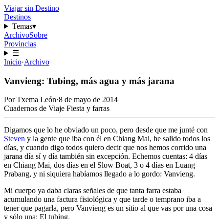
Viajar sin Destino
Destinos
Temas
▾
Archivo
Sobre
Provincias
☰
Inicio
·
Archivo
Vanvieng: Tubing, más agua y más jarana
Por
Txema León
·
8 de mayo de 2014
Cuadernos de Viaje
Fiesta y farras
Digamos que lo he obviado un poco, pero desde que me junté con
Steven
y la gente que iba con él en Chiang Mai, he salido todos los
días, y cuando digo todos quiero decir que nos hemos corrido una
jarana día sí y día también sin excepción. Echemos cuentas: 4 días
en Chiang Mai, dos días en el Slow Boat, 3 o 4 días en Luang
Prabang, y ni siquiera habíamos llegado a lo gordo: Vanvieng.
Mi cuerpo ya daba claras señales de que tanta farra estaba
acumulando una factura fisiológica y que tarde o temprano iba a
tener que pagarla, pero Vanvieng es un sitio al que vas por una cosa
y sólo una: El tubing.