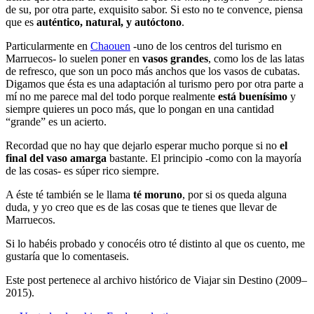
de su, por otra parte, exquisito sabor. Si esto no te convence, piensa
que es
auténtico, natural, y autóctono
.
Particularmente en
Chaouen
-uno de los centros del turismo en
Marruecos- lo suelen poner en
vasos grandes
, como los de las latas
de refresco, que son un poco más anchos que los vasos de cubatas.
Digamos que ésta es una adaptación al turismo pero por otra parte a
mí no me parece mal del todo porque realmente
está buenísimo
y
siempre quieres un poco más, que lo pongan en una cantidad
“grande” es un acierto.
Recordad que no hay que dejarlo esperar mucho porque si no
el
final del vaso amarga
bastante. El principio -como con la mayoría
de las cosas- es súper rico siempre.
A éste té también se le llama
té moruno
, por si os queda alguna
duda, y yo creo que es de las cosas que te tienes que llevar de
Marruecos.
Si lo habéis probado y conocéis otro té distinto al que os cuento, me
gustaría que lo comentaseis.
Este post pertenece al archivo histórico de Viajar sin Destino (2009–
2015).