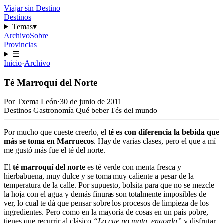
Viajar sin Destino
Destinos
Temas
▾
Archivo
Sobre
Provincias
☰
Inicio
·
Archivo
Té Marroquí del Norte
Por
Txema León
·
30 de junio de 2011
Destinos
Gastronomía
Qué beber
Tés del mundo
Por mucho que cueste creerlo, el
té es con diferencia la bebida que
más se toma en Marruecos
. Hay de varias clases, pero el que a mí
me gustó más fue el té del norte.
El
té marroquí del norte
es té verde con menta fresca y
hierbabuena, muy dulce y se toma muy caliente a pesar de la
temperatura de la calle. Por supuesto, bolsita para que no se mezcle
la hoja con el agua y demás finuras son totalmente imposibles de
ver, lo cual te dá que pensar sobre los procesos de limpieza de los
ingredientes. Pero como en la mayoría de cosas en un país pobre,
tienes que recurrir al clásico
“Lo que no mata, engorda”
y disfrutar