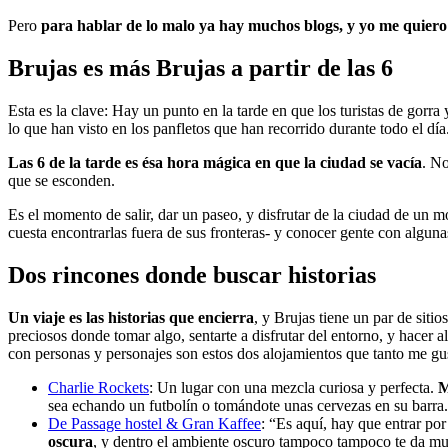
Pero
para hablar de lo malo ya hay muchos blogs, y yo me quier
Brujas es más Brujas a partir de las 6
Esta es la clave: Hay un punto en la tarde en que los turistas de gorra
lo que han visto en los panfletos que han recorrido durante todo el día
Las 6 de la tarde es ésa hora mágica en que la ciudad se vacía
. No
que se esconden.
Es el momento de salir, dar un paseo, y disfrutar de la ciudad de un 
cuesta encontrarlas fuera de sus fronteras- y conocer gente con alguna
Dos rincones donde buscar historias
Un viaje es las historias que encierra
, y Brujas tiene un par de siti
preciosos donde tomar algo, sentarte a disfrutar del entorno, y hacer a
con personas y personajes son estos dos alojamientos que tanto me gu
Charlie Rockets
: Un lugar con una mezcla curiosa y perfecta.
M
sea echando un futbolín o tomándote unas cervezas en su barra. 
De Passage hostel & Gran Kaffee
: “Es aquí, hay que entrar po
oscura
, y dentro el ambiente oscuro tampoco tampoco te da much