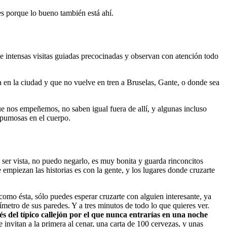
 es porque lo bueno también está ahí.
 de intensas visitas guiadas precocinadas y observan con atención todo
ja en la ciudad y que no vuelve en tren a Bruselas, Gante, o donde sea
 nos empeñemos, no saben igual fuera de allí, y algunas incluso
espumosas en el cuerpo.
e ser vista, no puedo negarlo, es muy bonita y guarda rinconcitos
 empiezan las historias es con la gente, y los lugares donde cruzarte
omo ésta, sólo puedes esperar cruzarte con alguien interesante, ya
metro de sus paredes. Y a tres minutos de todo lo que quieres ver.
vés del típico callejón por el que nunca entrarías en una noche
invitan a la primera al cenar, una carta de 100 cervezas, y unas