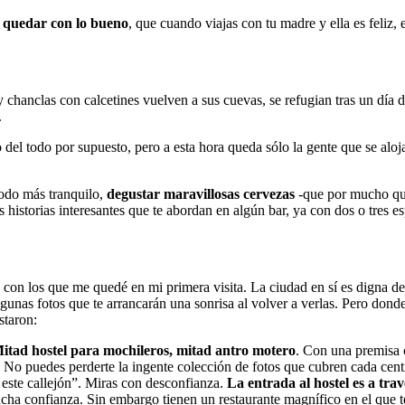
o quedar con lo bueno
, que cuando viajas con tu madre y ella es feliz,
 y chanclas con calcetines vuelven a sus cuevas, se refugian tras un día
.
 del todo por supuesto, pero a esta hora queda sólo la gente que se alo
modo más tranquilo,
degustar maravillosas cervezas
-que por mucho que
s historias interesantes que te abordan en algún bar, ya con dos o tres 
os con los que me quedé en mi primera visita. La ciudad en sí es digna d
lgunas fotos que te arrancarán una sonrisa al volver a verlas. Pero donde
staron:
itad hostel para mochileros, mitad antro motero
. Con una premisa c
No puedes perderte la ingente colección de fotos que cubren cada centí
r este callejón”. Miras con desconfianza.
La entrada al hostel es a tra
a confianza. Sin embargo tienen un restaurante magnífico en el que te 