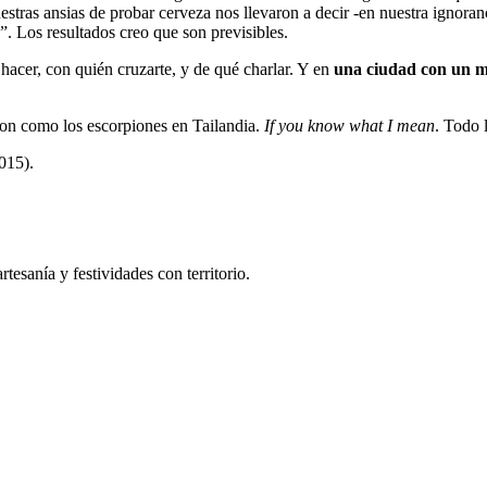
uestras ansias de probar cerveza nos llevaron a decir -en nuestra ignora
. Los resultados creo que son previsibles.
 hacer, con quién cruzarte, y de qué charlar. Y en
una ciudad con un mu
 son como los escorpiones en Tailandia.
If you know what I mean
. Todo 
015).
tesanía y festividades con territorio.