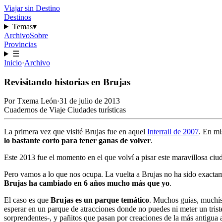
Viajar sin Destino
Destinos
Temas
▾
Archivo
Sobre
Provincias
☰
Inicio
·
Archivo
Revisitando historias en Brujas
Por
Txema León
·
31 de julio de 2013
Cuadernos de Viaje
Ciudades turísticas
La primera vez que visité Brujas fue en aquel
Interrail de 2007
. En mi
lo bastante corto para tener ganas de volver
.
Este 2013 fue el momento en el que volví a pisar este maravillosa ciu
Pero vamos a lo que nos ocupa. La vuelta a Brujas no ha sido exactam
Brujas ha cambiado en 6 años mucho más que yo
.
El caso es que
Brujas es un parque temático
. Muchos guías, muchísi
esperar en un parque de atracciones donde no puedes ni meter un tris
sorprendentes-, y pañitos que pasan por creaciones de la más antigua 