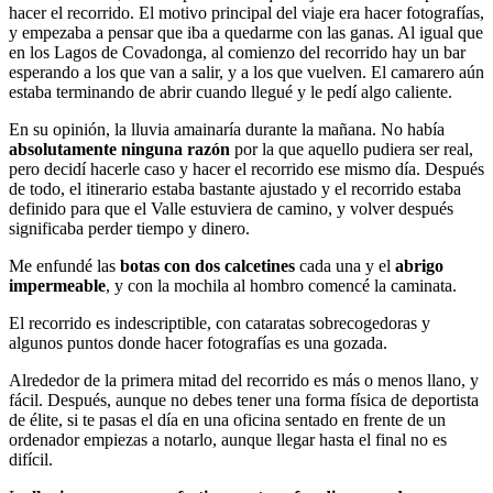
hacer el recorrido. El motivo principal del viaje era hacer fotografías,
y empezaba a pensar que iba a quedarme con las ganas. Al igual que
en
los Lagos de Covadonga
, al comienzo del recorrido hay un bar
esperando a los que van a salir, y a los que vuelven. El camarero aún
estaba terminando de abrir cuando llegué y le pedí algo caliente.
En su opinión, la lluvia amainaría durante la mañana. No había
absolutamente ninguna razón
por la que aquello pudiera ser real,
pero decidí hacerle caso y hacer el recorrido ese mismo día. Después
de todo, el itinerario estaba bastante ajustado y el recorrido estaba
definido para que el Valle estuviera de camino, y volver después
significaba perder tiempo y dinero.
Me enfundé las
botas con dos calcetines
cada una y el
abrigo
impermeable
, y con la mochila al hombro comencé la caminata.
El recorrido es indescriptible, con cataratas sobrecogedoras y
algunos puntos donde hacer fotografías es una gozada.
Alrededor de la primera mitad del recorrido es más o menos llano, y
fácil. Después, aunque no debes tener una forma física de deportista
de élite, si te pasas el día en una oficina sentado en frente de un
ordenador empiezas a notarlo, aunque llegar hasta el final no es
difícil.