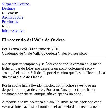
Viajar sin Destino
Destinos
Temas
▾
Archivo
Sobre
Provincias
☰
Inicio
·
Archivo
El recorrido del Valle de Ordesa
Por
Txema León
·
30 de junio de 2010
Cuadernos de Viaje
Valle de Ordesa
Viajes Fotográficos
Me despuerté temprano y salí del coche con la cámara en la mano.
Eché un par de fotos, me desperté un poco, coloqué el saco y
arranqué el motor. Salí de allí por el camino que lleva a Hoz de Jaca,
directo al
Valle de Ordesa
.
Por la noche había llovido, mucho, con muchos rayos, que me
despertaron un par de veces. Por la mañana parecía que había
amainado por suerte, aunque aún chispeaba un poco.
A medida que me acercaba al valle, la lluvia se fue haciendo cada
vez más intensa, hasta el punto en el que dejó de merecer la pena