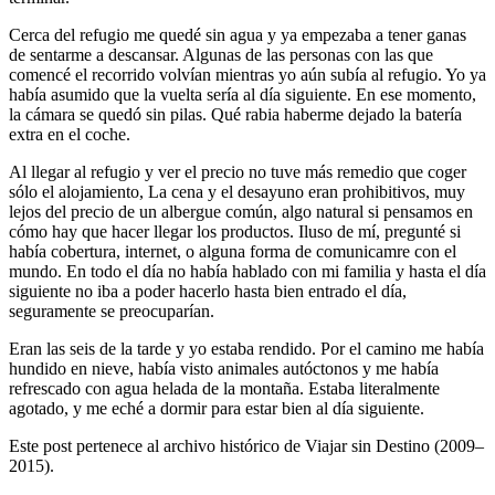
Cerca del refugio me quedé sin agua y ya empezaba a tener ganas
de sentarme a descansar. Algunas de las personas con las que
comencé el recorrido volvían mientras yo aún subía al refugio. Yo ya
había asumido que la vuelta sería al día siguiente. En ese momento,
la cámara se quedó sin pilas. Qué rabia haberme dejado la batería
extra en el coche.
Al llegar al refugio y ver el precio no tuve más remedio que coger
sólo el alojamiento, La cena y el desayuno eran prohibitivos, muy
lejos del precio de un albergue común, algo natural si pensamos en
cómo hay que hacer llegar los productos. Iluso de mí, pregunté si
había cobertura, internet, o alguna forma de comunicamre con el
mundo. En todo el día no había hablado con mi familia y hasta el día
siguiente no iba a poder hacerlo hasta bien entrado el día,
seguramente se preocuparían.
Eran las seis de la tarde y yo estaba rendido. Por el camino me había
hundido en nieve, había visto animales autóctonos y me había
refrescado con agua helada de la montaña. Estaba literalmente
agotado, y me eché a dormir para estar bien al día siguiente.
Este post pertenece al archivo histórico de Viajar sin Destino (2009–
2015).