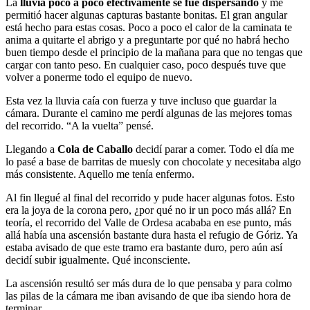
La
lluvia poco a poco efectivamente se fue dispersando
y me
permitió hacer algunas capturas bastante bonitas. El gran angular
está hecho para estas cosas. Poco a poco el calor de la caminata te
anima a quitarte el abrigo y a preguntarte por qué no habrá hecho
buen tiempo desde el principio de la mañana para que no tengas que
cargar con tanto peso. En cualquier caso, poco después tuve que
volver a ponerme todo el equipo de nuevo.
Esta vez la lluvia caía con fuerza y tuve incluso que guardar la
cámara. Durante el camino me perdí algunas de las mejores tomas
del recorrido. “A la vuelta” pensé.
Llegando a
Cola de Caballo
decidí parar a comer. Todo el día me
lo pasé a base de barritas de muesly con chocolate y necesitaba algo
más consistente. Aquello me tenía enfermo.
Al fin llegué al final del recorrido y pude hacer algunas fotos. Esto
era la joya de la corona pero, ¿por qué no ir un poco más allá? En
teoría, el recorrido del Valle de Ordesa acababa en ese punto, más
allá había una ascensión bastante dura hasta el refugio de Góriz. Ya
estaba avisado de que este tramo era bastante duro, pero aún así
decidí subir igualmente. Qué inconsciente.
La ascensión resultó ser más dura de lo que pensaba y para colmo
las pilas de la cámara me iban avisando de que iba siendo hora de
terminar.