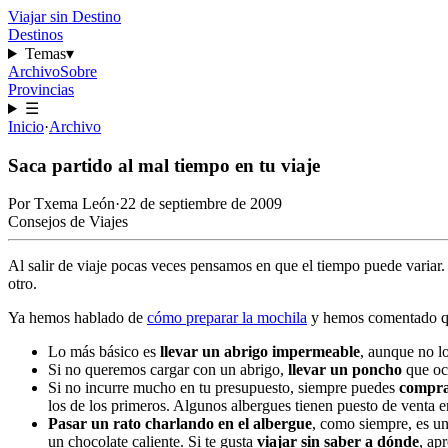
Viajar sin Destino
Destinos
Temas
▾
Archivo
Sobre
Provincias
☰
Inicio
·
Archivo
Saca partido al mal tiempo en tu viaje
Por
Txema León
·
22 de septiembre de 2009
Consejos de Viajes
Al salir de viaje pocas veces pensamos en que el tiempo puede variar
otro.
Ya hemos hablado de
cómo preparar la mochila
y hemos comentado que
Lo más básico es
llevar un abrigo impermeable
, aunque no lo
Si no queremos cargar con un abrigo,
llevar un poncho
que oc
Si no incurre mucho en tu presupuesto, siempre puedes
compra
los de los primeros. Algunos albergues tienen puesto de venta en
Pasar un rato charlando en el albergue
, como siempre, es un
un chocolate caliente. Si te gusta
viajar sin saber a dónde
, ap