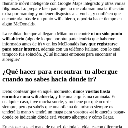
flamante móvil inteligente con Google Maps integrado y otras varias
filigranas. Lo preparé bien para que no me cobraran una tarificación
extra por roaming y no tener disgustos a la vuelta, y confié en que
encontraría más de un punto wifi abierto, o podría hacer tiempo en
algún McDonalds.
La realidad fue que al llegar a Milán no encontré
ni un sólo punto
wifi abierto
(algo de lo que por otra parte tendría que haberme
informado antes de ir) y en los McDonalds
hay que registrarse
para tener internet
, además con un teléfono Italiano, con lo cual
tampoco fue solución. ¿Qué hicimos entonces para encontrar el
albergue?
¿Qué hacer para encontrar tu albergue
cuando no sabes hacia dónde ir?
Debo confesar que en aquél momento,
dimos vueltas hasta
encontrar una wifi abierta
, y fue una larguísima caminata. En
cualquier caso, tuve mucha suerte, y no tiene por qué ocurrir
siempre, pero ya sabéis que una oficina de turismo siempre os
tenderá la mano y tendrá un mapa para vosotros -si lo queréis pagar-
donde os indicarán dónde está vuestro albergue y cómo llegar.
En estos casos, el mapa de papel, de toda la vida, es con diferencia