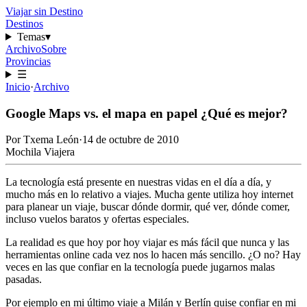
Viajar sin Destino
Destinos
Temas
▾
Archivo
Sobre
Provincias
☰
Inicio
·
Archivo
Google Maps vs. el mapa en papel ¿Qué es mejor?
Por
Txema León
·
14 de octubre de 2010
Mochila Viajera
La tecnología está presente en nuestras vidas en el día a día, y
mucho más en lo relativo a viajes. Mucha gente utiliza hoy internet
para planear un viaje, buscar dónde dormir, qué ver, dónde comer,
incluso vuelos baratos y ofertas especiales.
La realidad es que hoy por hoy viajar es más fácil que nunca y las
herramientas online cada vez nos lo hacen más sencillo. ¿O no? Hay
veces en las que confiar en la tecnología puede jugarnos malas
pasadas.
Por ejemplo en mi último viaje a
Milán
y Berlín quise confiar en mi