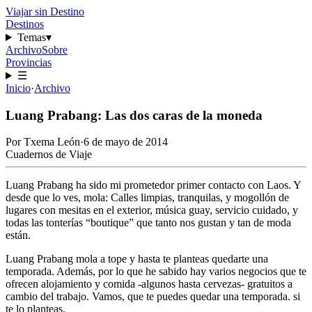
Viajar sin Destino
Destinos
Temas
▾
Archivo
Sobre
Provincias
☰
Inicio
·
Archivo
Luang Prabang: Las dos caras de la moneda
Por
Txema León
·
6 de mayo de 2014
Cuadernos de Viaje
Luang Prabang ha sido mi prometedor primer contacto con Laos. Y
desde que lo ves, mola: Calles limpias, tranquilas, y mogollón de
lugares con mesitas en el exterior, música guay, servicio cuidado, y
todas las tonterías “boutique” que tanto nos gustan y tan de moda
están.
Luang Prabang mola a tope y hasta te planteas quedarte una
temporada. Además, por lo que he sabido hay varios negocios que te
ofrecen alojamiento y comida -algunos hasta cervezas- gratuitos a
cambio del trabajo. Vamos, que te puedes quedar una temporada. si
te lo planteas.