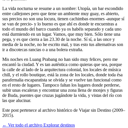
La vida nocturna se resume a un nombre: Utopía, un bar escondido
entre callejones pero que tiene un ambiente muy guay, es abierto,
sus precios no son una locura, tienen cachimbas enormes -aunque sí
se van de precio- y lo bueno es que ahí es donde te encuentras a
todo el mundo del barco cuando ya os habéis separado y cada uno
está durmiendo en un lugar. Vamos, que muy bien. Sólo tiene una
pega, y es que cierra a las 23.30 de la noche. Sí sí, a las once y
media de la noche, no he escrito mal, y tras esto tus alternativas son
ir a discotecas rancias o a una bolera extraña.
Mis noches en Luang Prabang no han sido muy felices, pero me
encantó la ciudad. Y es tan auténtica como quieras que sea, porque
la calle de al lado de la arquitectura colonial, los locales de música
chill, y el rollo boutique, está la zona de los locales, donde toda ésa
parafernalia escaparatista se olvida y se vuelve tan funcional como
en el resto de lugares. Tampoco faltan los lugares donde perderse,
subir unas escaleras y encontrar una zona llena de monjes y figuras
de Buda, puentes que cruzas jugándote la vida, y vistas del río con
las que alucinar.
Este post pertenece al archivo histórico de Viajar sin Destino (2009–
2015).
← Ver todo el archivo
Explorar destinos