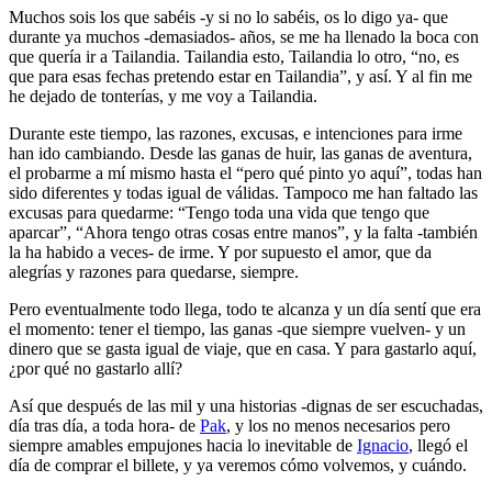
Muchos sois los que sabéis -y si no lo sabéis, os lo digo ya- que
durante ya muchos -demasiados- años, se me ha llenado la boca con
que quería ir a
Tailandia
. Tailandia esto, Tailandia lo otro, “no, es
que para esas fechas pretendo estar en Tailandia”, y así. Y al fin me
he dejado de tonterías, y me voy a
Tailandia
.
Durante este tiempo, las razones, excusas, e intenciones para irme
han ido cambiando. Desde las ganas de huir, las ganas de aventura,
el probarme a mí mismo hasta el “pero qué pinto yo aquí”, todas han
sido diferentes y todas igual de válidas. Tampoco me han faltado las
excusas para quedarme: “Tengo toda una vida que tengo que
aparcar”, “Ahora tengo otras cosas entre manos”, y la falta -también
la ha habido a veces- de irme. Y por supuesto el amor, que da
alegrías y razones para quedarse, siempre.
Pero eventualmente todo llega, todo te alcanza y un día sentí que era
el momento: tener el tiempo, las ganas -que siempre vuelven- y un
dinero que se gasta igual de viaje, que en casa. Y para gastarlo aquí,
¿por qué no gastarlo allí?
Así que después de las mil y una historias -dignas de ser escuchadas,
día tras día, a toda hora- de
Pak
, y los no menos necesarios pero
siempre amables empujones hacia lo inevitable de
Ignacio
, llegó el
día de comprar el billete, y ya veremos cómo volvemos, y cuándo.