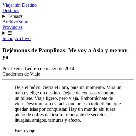
Viajar sin Destino
Destinos
Temas
▾
Archivo
Sobre
Provincias
☰
Inicio
·
Archivo
Dejémonos de Pamplinas: Me voy a Asia y me voy
ya
Por
Txema León
·
6 de marzo de 2014
Cuadernos de Viaje
Deja el móvil, cierra el libro, para un momento. Mira un
mapa y elige un destino. Déjate de excusas y compra
un billete. Viaja ligero, pero viaja. Emborráchate de
vida. Descubre -no es fácil- que no está todo dicho, que
quedan islas por conquistar. Hay un mundo ahí fuera
pleno de cofres del tesoro; rebosante de secretos,
liturgias, amigos, ternuras y afecto.
Buen viaje