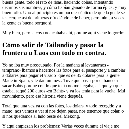
buena gente, todo el rato de risas, haciendo coñas, intentando
decirnos sus nombres, y cómo habían ganado de forma épica, y muy
buen rollo. Uno al principio es un poco escéptico de que la gente se
te acerque así de primeras ofreciéndote de beber, pero mira, a veces
la gente es buena porque sí.
Muy bien, pero la cosa no acababa ahí, porque aquí viene lo gordo:
Cómo salir de Tailandia y pasar la
frontera a Laos con todo en contra.
Yo no iba muy preocupado. Por la mañana al levantarnos -
temprano- íbamos a hacernos las fotos para el pasaporte y a cambiar
a dólares para pagar el visado -que es de 35 dólares para la gente
Made in Spain, y te dan un mes-. Tuve que pasar por el banco a
sacar Bahts porque con lo que tenía no me llegaba, así que ya que
estaba, saqué 200 euros -en Bahts- y ya los tenía para la vuelta. Mal
movimiento, pero esa historia viene después.
Total que una vez ya con las fotos, los dólars, y todo recogido y a
mano, nos vamos a ver si nos dejan pasar, nos tenemos que colar, o
si nos quedamos al lado oeste del Mekong.
Y aquí empiezan los problemas: Varias veces durante el viaje me