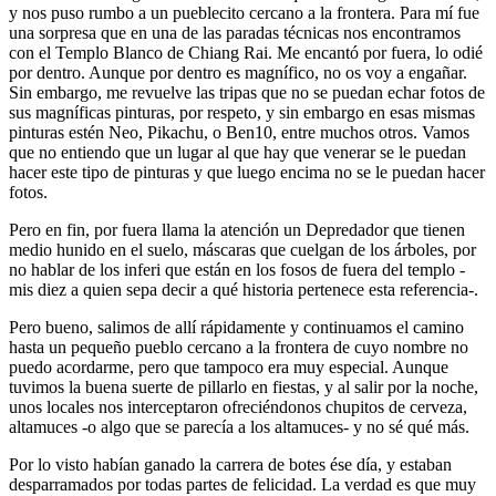
y nos puso rumbo a un pueblecito cercano a la frontera. Para mí fue
una sorpresa que en una de las paradas técnicas nos encontramos
con el Templo Blanco de Chiang Rai. Me encantó por fuera, lo odié
por dentro. Aunque por dentro es magnífico, no os voy a engañar.
Sin embargo, me revuelve las tripas que no se puedan echar fotos de
sus magníficas pinturas, por respeto, y sin embargo en esas mismas
pinturas estén Neo, Pikachu, o Ben10, entre muchos otros. Vamos
que no entiendo que un lugar al que hay que venerar se le puedan
hacer este tipo de pinturas y que luego encima no se le puedan hacer
fotos.
Pero en fin, por fuera llama la atención un Depredador que tienen
medio hunido en el suelo, máscaras que cuelgan de los árboles, por
no hablar de los inferi que están en los fosos de fuera del templo -
mis diez a quien sepa decir a qué historia pertenece esta referencia-.
Pero bueno, salimos de allí rápidamente y continuamos el camino
hasta un pequeño pueblo cercano a la frontera de cuyo nombre no
puedo acordarme, pero que tampoco era muy especial. Aunque
tuvimos la buena suerte de pillarlo en fiestas, y al salir por la noche,
unos locales nos interceptaron ofreciéndonos chupitos de cerveza,
altamuces -o algo que se parecía a los altamuces- y no sé qué más.
Por lo visto habían ganado la carrera de botes ése día, y estaban
desparramados por todas partes de felicidad. La verdad es que muy