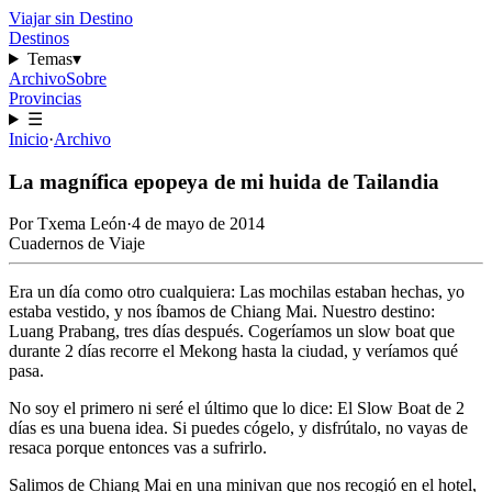
Viajar sin Destino
Destinos
Temas
▾
Archivo
Sobre
Provincias
☰
Inicio
·
Archivo
La magnífica epopeya de mi huida de Tailandia
Por
Txema León
·
4 de mayo de 2014
Cuadernos de Viaje
Era un día como otro cualquiera: Las mochilas estaban hechas, yo
estaba vestido, y nos íbamos de Chiang Mai. Nuestro destino:
Luang Prabang, tres días después. Cogeríamos un slow boat que
durante 2 días recorre el Mekong hasta la ciudad, y veríamos qué
pasa.
No soy el primero ni seré el último que lo dice: El Slow Boat de 2
días es una buena idea. Si puedes cógelo, y disfrútalo, no vayas de
resaca porque entonces vas a sufrirlo.
Salimos de Chiang Mai en una minivan que nos recogió en el hotel,