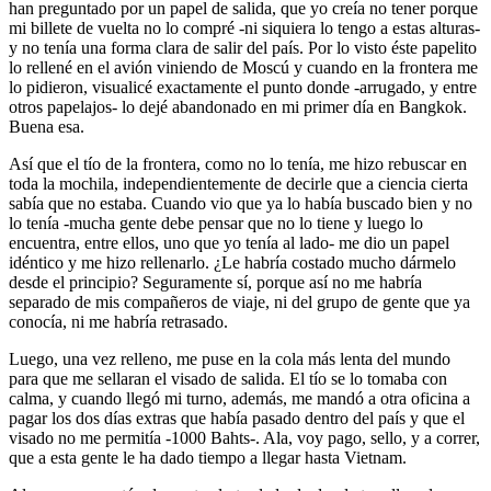
han preguntado por un papel de salida, que yo creía no tener porque
mi billete de vuelta no lo compré -ni siquiera lo tengo a estas alturas-
y no tenía una forma clara de salir del país. Por lo visto éste papelito
lo rellené en el avión viniendo de Moscú y cuando en la frontera me
lo pidieron, visualicé exactamente el punto donde -arrugado, y entre
otros papelajos- lo dejé abandonado en mi primer día en Bangkok.
Buena esa.
Así que el tío de la frontera, como no lo tenía, me hizo rebuscar en
toda la mochila, independientemente de decirle que a ciencia cierta
sabía que no estaba. Cuando vio que ya lo había buscado bien y no
lo tenía -mucha gente debe pensar que no lo tiene y luego lo
encuentra, entre ellos, uno que yo tenía al lado- me dio un papel
idéntico y me hizo rellenarlo. ¿Le habría costado mucho dármelo
desde el principio? Seguramente sí, porque así no me habría
separado de mis compañeros de viaje, ni del grupo de gente que ya
conocía, ni me habría retrasado.
Luego, una vez relleno, me puse en la cola más lenta del mundo
para que me sellaran el visado de salida. El tío se lo tomaba con
calma, y cuando llegó mi turno, además, me mandó a otra oficina a
pagar los dos días extras que había pasado dentro del país y que el
visado no me permitía -1000 Bahts-. Ala, voy pago, sello, y a correr,
que a esta gente le ha dado tiempo a llegar hasta Vietnam.