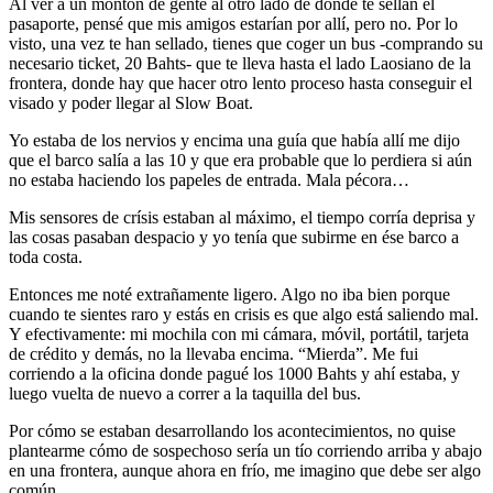
Al ver a un montón de gente al otro lado de donde te sellan el
pasaporte, pensé que mis amigos estarían por allí, pero no. Por lo
visto, una vez te han sellado, tienes que coger un bus -comprando su
necesario ticket, 20 Bahts- que te lleva hasta el lado Laosiano de la
frontera, donde hay que hacer otro lento proceso hasta conseguir el
visado y poder llegar al Slow Boat.
Yo estaba de los nervios y encima una guía que había allí me dijo
que el barco salía a las 10 y que era probable que lo perdiera si aún
no estaba haciendo los papeles de entrada. Mala pécora…
Mis sensores de crísis estaban al máximo, el tiempo corría deprisa y
las cosas pasaban despacio y yo tenía que subirme en ése barco a
toda costa.
Entonces me noté extrañamente ligero. Algo no iba bien porque
cuando te sientes raro y estás en crisis es que algo está saliendo mal.
Y efectivamente: mi mochila con mi cámara, móvil, portátil, tarjeta
de crédito y demás, no la llevaba encima. “Mierda”. Me fui
corriendo a la oficina donde pagué los 1000 Bahts y ahí estaba, y
luego vuelta de nuevo a correr a la taquilla del bus.
Por cómo se estaban desarrollando los acontecimientos, no quise
plantearme cómo de sospechoso sería un tío corriendo arriba y abajo
en una frontera, aunque ahora en frío, me imagino que debe ser algo
común.