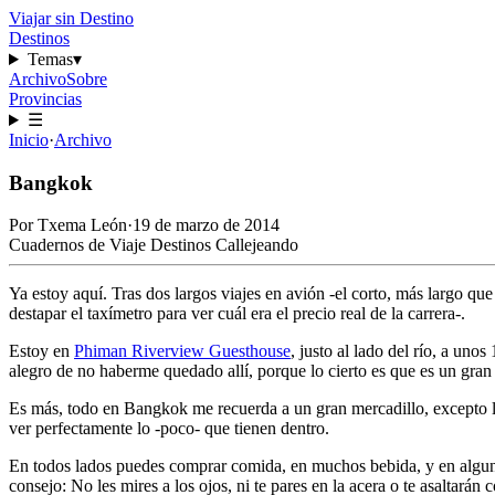
Viajar sin Destino
Destinos
Temas
▾
Archivo
Sobre
Provincias
☰
Inicio
·
Archivo
Bangkok
Por
Txema León
·
19 de marzo de 2014
Cuadernos de Viaje
Destinos
Callejeando
Ya estoy aquí. Tras dos largos viajes en avión -el corto, más largo qu
destapar el taxímetro para ver cuál era el precio real de la carrera-.
Estoy en
Phiman Riverview Guesthouse
, justo al lado del río, a u
alegro de no haberme quedado allí, porque lo cierto es que es un gran
Es más, todo en Bangkok me recuerda a un gran mercadillo, excepto las
ver perfectamente lo -poco- que tienen dentro.
En todos lados puedes comprar comida, en muchos bebida, y en algunos, 
consejo: No les mires a los ojos, ni te pares en la acera o te asaltarán