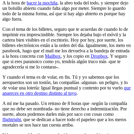
A la hora de
hacer la mochila
, la abro toda del todo, y siempre dejo
un bolsillo abierto cuando falta algo por meter. Siempre lo guardo
todo de la misma forma, así que si hay algo abierto es porque hay
algo fuera.
Con el tema de los billetes, seguro que te acuerdas de cuando lo de
imprimir era imprescindible. Siempre los dejaba bajo el móvil y la
cartera bien visibles en el escritorio. Hoy por hoy, por suerte, los
billetes electrónicos están a la orden del día. Igualmente, los meto en
passbook, hago que el mail me los devuelva a la bandeja de entrada
a la hora concreta con
Mailbox
, y los copio en
Dropbox
. Y seguro
que si eres paranoico como yo, tendrás algún truco más -que te
agradecería si me lo contaras-.
Y cuando el tema es de volar, en fin. Tú y yo sabemos que los
aeropuertos son un tostón, las compañías -algunas- un peligro, y lo
de volar una lotería: Igual llegas puntual y contento por tu vuelo
que
apareces en otro destino distinto al tuyo
.
A mí me ha pasado. Un retraso de 8 horas que -según la compañía
que no debe ser nombrada- no tiene derecho a indemnización. Por
suerte, ahora podemos darles más por saco con cosas como
flightright
, que se dedican a hacer todo el papeleo que a los meros
mortales se nos hace tan cuesta arriba.