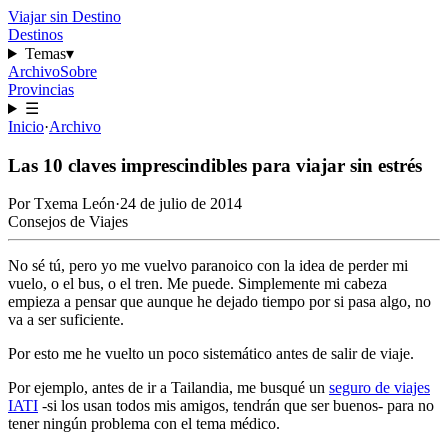
Viajar sin Destino
Destinos
Temas
▾
Archivo
Sobre
Provincias
☰
Inicio
·
Archivo
Las 10 claves imprescindibles para viajar sin estrés
Por
Txema León
·
24 de julio de 2014
Consejos de Viajes
No sé tú, pero yo me vuelvo paranoico con la idea de perder mi
vuelo, o el bus, o el tren. Me puede. Simplemente mi cabeza
empieza a pensar que aunque he dejado tiempo por si pasa algo, no
va a ser suficiente.
Por esto me he vuelto un poco sistemático antes de salir de viaje.
Por ejemplo, antes de
ir a Tailandia
, me busqué un
seguro de viajes
IATI
-si los usan todos mis amigos, tendrán que ser buenos- para no
tener ningún problema con el tema médico.