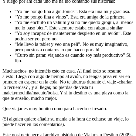
Y luego por ahí cada uno me ha ido contando sus historias:
“Yo me pongo fina a gin-tonics”. Esta era una muy graciosa.
“Yo me pongo fina a vinos”. Esta era amiga de la primera.
“Yo me enchufo un valium y si no me quedo grogui, al menos
me lo paso bien”. Este siempre estaba con alguna similar.
“Yo soy incapaz de mantenerme despierto en un avión”. Este
podría ser yo, pero no.
“Me llevo la tablet y veo una peli”. No es muy imaginativo,
pero puestos a contaros lo que hacen por ahí…
“Curro sin parar, viajando es cuando soy más productivo” Sí,
fijo.
Muchaschos, no intentéis esto en casa. Al final todo se resume
a esto: Llega con algo de tiempo al avión, no tengas prisa en ser en
primero en esperar en la cola. No te aburras durante el viaje -charlar,
lo recuerdas?-, y al llegar, no pierdas de vista tu
maleta/mochila/macuto/bolsa. Y si tu destino es una playa como la
que te enseño, mucho mejor.
Que viajar es muy bonito como para hacerlo estresado.
(Si alguien quiere añadir su manía a la hora de echarse un viaje, lo
puede hacer
en los comentarios
).
Este post pertenece al archivo histórico de Viajar sin Destino (2009–